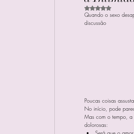
Avaliado com NaN d
Quando o sexo desapa
discussão
Poucas coisas assust
No início, pode parec
Mas com o tempo, a a
dolorosas:
Será que o amo