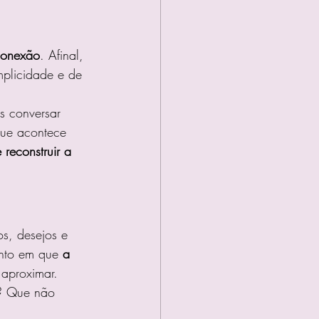
conexão
. Afinal, 
mplicidade e de 
s conversar 
que acontece 
reconstruir a 
os, desejos e 
nto em que 
a 
aproximar.
o? Que não 