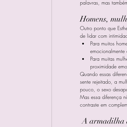
palavras, mas também
Homens, mulhe
Outro ponto que Esthe
de lidar com intimida
Para muitos home
emocionalmente a
Para muitas mulh
proximidade emoc
Quando essas diferen
sente rejeitado, a mu
pouco, o sexo desap
Mas essa diferença n
contraste em complem
 A armadilha 