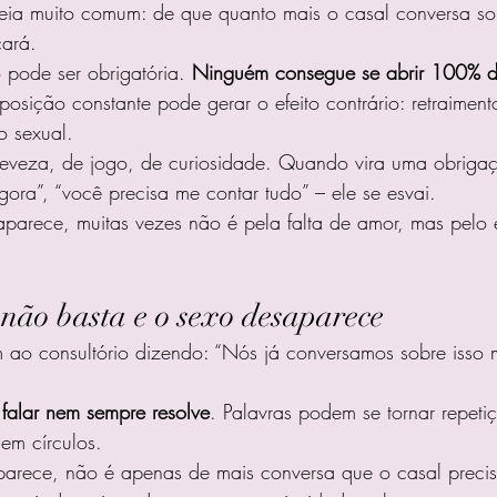
eia muito comum: de que quanto mais o casal conversa so
cará.
pode ser obrigatória. 
Ninguém consegue se abrir 100% d
osição constante pode gerar o efeito contrário: retraimento
o sexual.
leveza, de jogo, de curiosidade. Quando vira uma obriga
agora”, “você precisa me contar tudo” – ele se esvai.
parece, muitas vezes não é pela falta de amor, mas pelo 
não basta e o sexo desaparece
 ao consultório dizendo: “Nós já conversamos sobre isso m
 
falar nem sempre resolve
. Palavras podem se tornar repetiç
em círculos.
rece, não é apenas de mais conversa que o casal preci