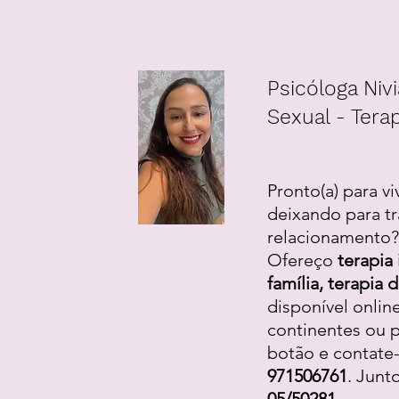
Psicóloga Nivi
Sexual - Terap
Pronto(a) para vi
deixando para tr
relacionamento? 
Ofereço
terapia 
família, terapia
disponível onlin
continentes ou p
botão e contate
971506761
. Junt