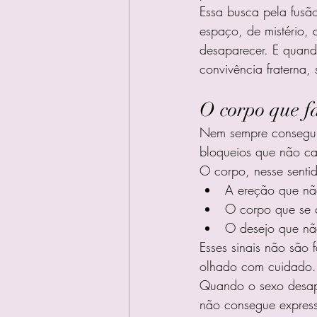
Essa busca pela fusã
espaço, de mistério, 
desaparecer. E quand
convivência fraterna, 
O corpo que f
Nem sempre conseguim
bloqueios que não c
O corpo, nesse sentid
A ereção que nã
O corpo que se c
O desejo que nã
Esses sinais não são 
olhado com cuidado.
Quando o sexo desapa
não consegue expressa