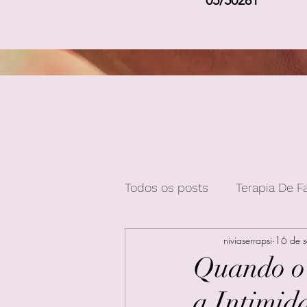
05/50281
Todos os posts
Terapia De F
niviaserrapsi
16 de s
Quando o
a Intimid