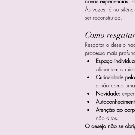
novas experiências
, d
Às vezes, é no silên
ser reconstruída.
Como resgatar
Resgatar o desejo nã
processo mais profun
Espaço individua
alimentem o misté
Curiosidade pelo
e não como uma 
Novidade
: expe
Autoconhecimen
Atenção ao cor
não ditos.
O desejo não se obrig