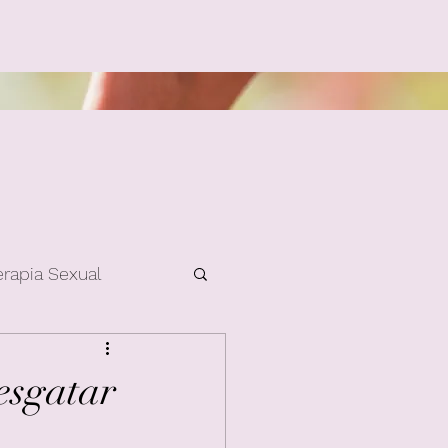
erapia Sexual
esgatar