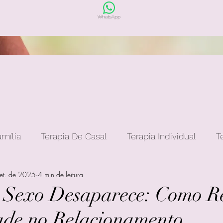
WhatsApp
amília
Terapia De Casal
Terapia Individual
T
et. de 2025
4 min de leitura
 Sexo Desaparece: Como R
ade no Relacionamento