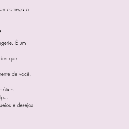
dade começa a 
l
gerie. É um 
edos que 
rente de você, 
rótico.
lpa.
ueios e desejos 