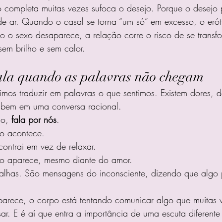
o completa muitas vezes sufoca o desejo. Porque o desejo 
de ar. Quando o casal se torna “um só” em excesso, o eró
o o sexo desaparece, a relação corre o risco de se trans
sem brilho e sem calor.
ala quando as palavras não chegam
os traduzir em palavras o que sentimos. Existem dores, d
abem em uma conversa racional.
o, 
fala por nós
.
o acontece.
ontrai em vez de relaxar.
o aparece, mesmo diante do amor.
falhas. São mensagens do inconsciente, dizendo que algo p
rece, o corpo está tentando comunicar algo que muitas 
r. E é aí que entra a importância de uma escuta diferente