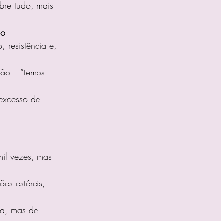
bre tudo, mais 
o 
, resistência e, 
ção – “temos 
excesso de 
il vezes, mas 
ões estéreis, 
sa, mas de 