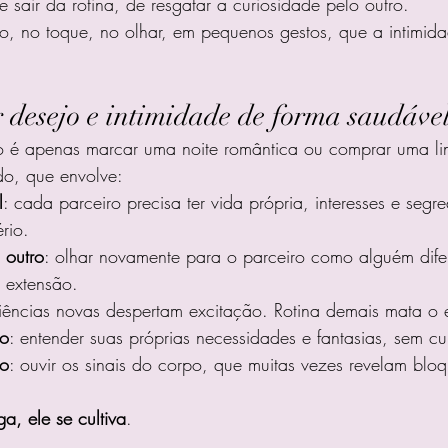
e sair da rotina, de resgatar a curiosidade pelo outro.
cio, no toque, no olhar, em pequenos gestos, que a intimi
 desejo e intimidade de forma saudáve
o é apenas marcar uma noite romântica ou comprar uma lin
do, que envolve:
l
: cada parceiro precisa ter vida própria, interesses e segr
rio.
 outro
: olhar novamente para o parceiro como alguém dife
extensão.
riências novas despertam excitação. Rotina demais mata o e
to
: entender suas próprias necessidades e fantasias, sem cu
po
: ouvir os sinais do corpo, que muitas vezes revelam bloq
a, ele se cultiva
.