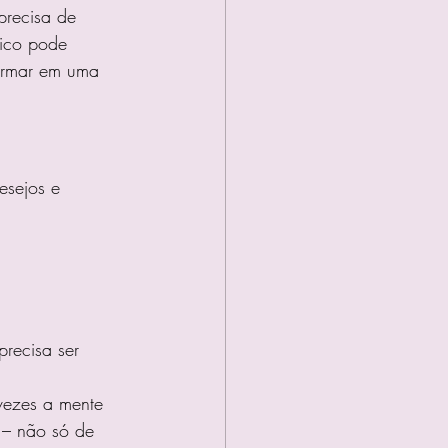
precisa de 
tico pode 
formar em uma 
esejos e 
recisa ser 
vezes a mente 
 – não só de 