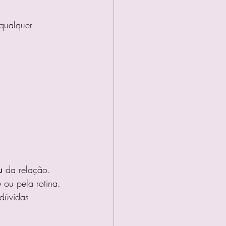
qualquer 
u
 da relação. 
 ou pela rotina. 
dúvidas 