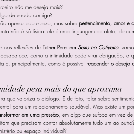
rceiro não me deseja mais?
algo de errado comigo?
são apenas sobre sexo, mas sobre 
pertencimento, amor e 
nto não é só físico: ele é uma linguagem de afeto, de cu
o nas reflexões de 
Esther Perel em 
Sexo no Cativeiro
, vamo
 desaparece, como a intimidade pode virar obrigação, o 
a e, principalmente, como é possível 
reacender o desejo e 
midade pesa mais do que aproxima
a que valoriza o diálogo. E de fato, falar sobre sentiment
mental para um relacionamento saudável. Mas existe um po
ransformar em uma pressão
, em algo que sufoca em vez de 
itam que precisam contar absolutamente tudo um ao outr
mistério ou espaço individual?