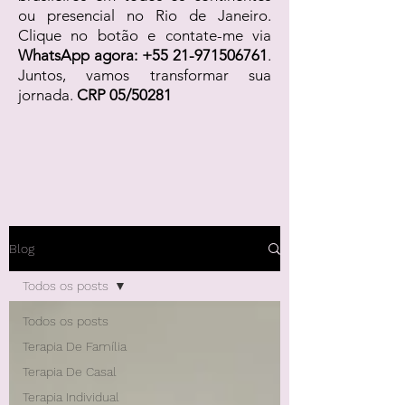
ou presencial no Rio de Janeiro.
Clique no botão e contate-me via
WhatsApp agora:
+55 21-971506761
.
Juntos, vamos transformar sua
jornada.
CRP 05/50281
Blog
Todos os posts
Todos os posts
Terapia De Família
Terapia De Casal
Terapia Individual