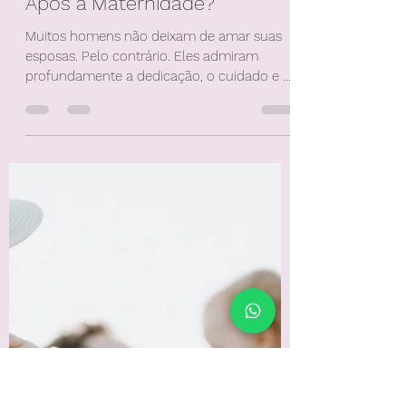
Terapia De Casal
Por Que Alguns Homens
Perdem o Desejo Pela Esposa
Após a Maternidade?
Muitos homens não deixam de amar suas
esposas. Pelo contrário. Eles admiram
profundamente a dedicação, o cuidado e a
capacidade da mulher de construir uma
família. O problema surge quando a
identidade materna ocupa tanto espaço
que a identidade feminina desaparece da
dinâmica do casal.