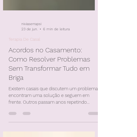
niviaserrapsi
23 de jun.
6 min de leitura
Terapia De Casal
Acordos no Casamento:
Como Resolver Problemas
Sem Transformar Tudo em
Briga
Existem casais que discutem um problema,
encontram uma solução e seguem em
frente. Outros passam anos repetindo
exatamente as mesmas brigas, usando as
mesmas palavras, sentindo as mesmas
mágoas e chegando ao mesmo lugar: