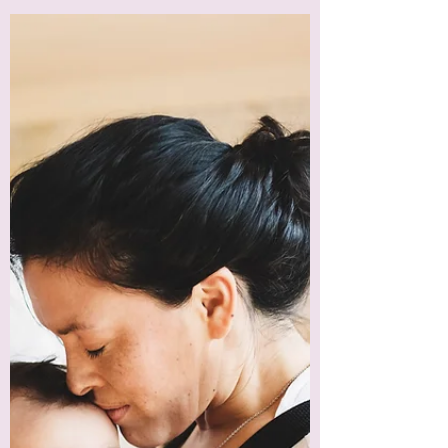
desapareceu. O casal se respeita. Existe
companheirismo. Existe amizade. Existe
história. Existe carinho. Muitas vezes existe
até admiração. Mas o sexo desaparece. Ou
se torna raro. Ou acontece sem entusiasmo.
Ou passa a ser evitado. E então surge uma
pergunta angustiante: Como posso amar
tanto uma pessoa e, ao mesmo tempo, não
conseguir desejá-l