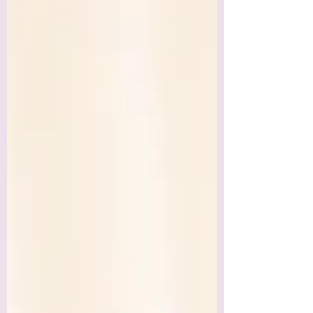
frustração. O que diferencia um grupo do
outro não é a ausência de conflitos. Todo
relacionamento possui diferenças. O que
faz a diferença é a forma como essas
diferenças são administradas. Muitos casais
acreditam que o problema está no assunto
da discussão