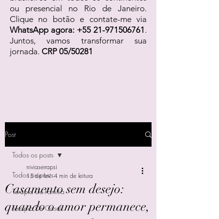
ou presencial no Rio de Janeiro.
Clique no botão e contate-me via
WhatsApp agora:
+55 21-971506761
.
Juntos, vamos transformar sua
jornada.
CRP 05/50281
Post
Todos os posts
niviaserrapsi
Todos os posts
15 de fev.
4 min de leitura
Casamento sem desejo:
Terapia De Família
quando o amor permanece,
Terapia De Casal