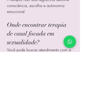
consciência, escolha e autonomia 
emocional.
Onde encontrar terapia 
de casal focada em 
sexualidade?
Você pode buscar atendimento com a 
Psicóloga Nivia Serra – CRP 
05/50281
, com atuação voltada 
para sexualidade e relacionamentos, 
especialmente com casais de longa 
duração que vivem casamento sem 
desejo.
O atendimento pode ser presencial no 
Recreio dos Bandeirantes, em 
Rio de 
Janeiro
, ou online para casais em 
qualquer lugar do Brasil e do mundo.