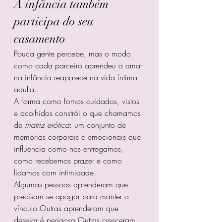
A infância também 
participa do seu 
casamento
Pouca gente percebe, mas o modo 
como cada parceiro aprendeu a amar 
na infância reaparece na vida íntima 
adulta.
A forma como fomos cuidados, vistos 
e acolhidos constrói o que chamamos 
de 
matriz erótica
: um conjunto de 
memórias corporais e emocionais que 
influencia como nos entregamos, 
como recebemos prazer e como 
lidamos com intimidade.
Algumas pessoas aprenderam que 
precisam se apagar para manter o 
vínculo.Outras aprenderam que 
desejar é perigoso.Outras cresceram 