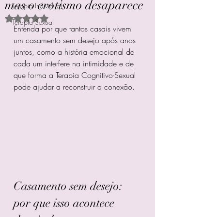
mas o erotismo desaparece
Terapia Individual
Avaliado com NaN de 5 estrelas.
Terapia Sexual
Entenda por que tantos casais vivem 
um casamento sem desejo após anos 
juntos, como a história emocional de 
cada um interfere na intimidade e de 
que forma a Terapia Cognitivo-Sexual 
pode ajudar a reconstruir a conexão.
Casamento sem desejo: 
por que isso acontece 