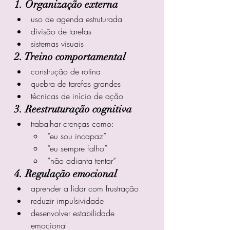
1. Organização externa
uso de agenda estruturada
divisão de tarefas
sistemas visuais
2. Treino comportamental
construção de rotina
quebra de tarefas grandes
técnicas de início de ação
3. Reestruturação cognitiva
trabalhar crenças como:
“eu sou incapaz”
“eu sempre falho”
“não adianta tentar”
4. Regulação emocional
aprender a lidar com frustração
reduzir impulsividade
desenvolver estabilidade 
emocional