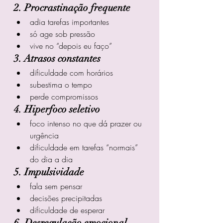
2. Procrastinação frequente
adia tarefas importantes
só age sob pressão
vive no “depois eu faço”
3. Atrasos constantes
dificuldade com horários
subestima o tempo
perde compromissos
4. Hiperfoco seletivo
foco intenso no que dá prazer ou 
urgência
dificuldade em tarefas “normais” 
do dia a dia
5. Impulsividade
fala sem pensar
decisões precipitadas
dificuldade de esperar
6. Desregulação emocional