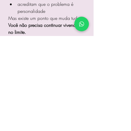
acreditam que o problema é 
personalidade
Mas existe um ponto que muda tudo:
Você não precisa continuar vivendo 
no limite.
TDAH no adulto tem 
tratamento — e sua vida 
pode mudar
Quando o tratamento é bem 
conduzido, o adulto com TDAH 
começa a:
cumprir compromissos
se organizar melhor
reduzir conflitos
melhorar relacionamentos
sentir mais controle sobre a 