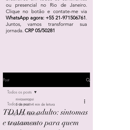
ou presencial no Rio de Janeiro.
Clique no botão e contate-me via
WhatsApp agora:
+55 21-971506761
.
Juntos, vamos transformar sua
jornada.
CRP 05/50281
Post
Todos os posts
niviaserrapsi
Todos os posts
5 de mai.
4 min de leitura
TDAH no adulto: sintomas
Terapia De Família
e tratamento para quem
Terapia De Casal