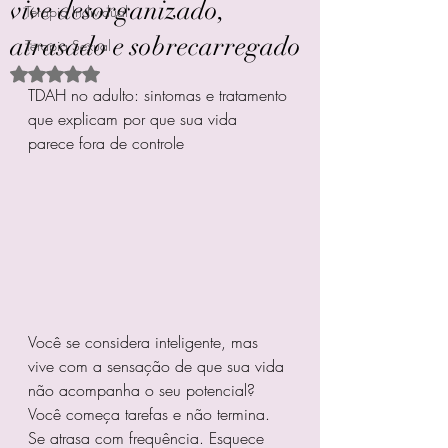
vive desorganizado,
Terapia Individual
atrasado e sobrecarregado
Terapia Sexual
Avaliado com NaN de 5 estrelas.
TDAH no adulto: sintomas e tratamento 
que explicam por que sua vida 
parece fora de controle
Você se considera inteligente, mas 
vive com a sensação de que sua vida 
não acompanha o seu potencial?
Você começa tarefas e não termina. 
Se atrasa com frequência. Esquece 