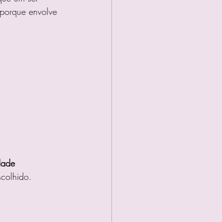
porque envolve 
dade 
scolhido.