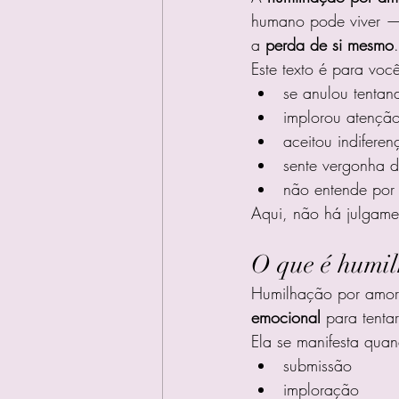
humano pode viver —
a 
perda de si mesmo
.
Este texto é para voc
se anulou tentan
implorou atenção
aceitou indifere
sente vergonha 
não entende por 
Aqui, não há julgame
O que é humil
Humilhação por amor
emocional
 para tenta
Ela se manifesta quan
submissão
imploração