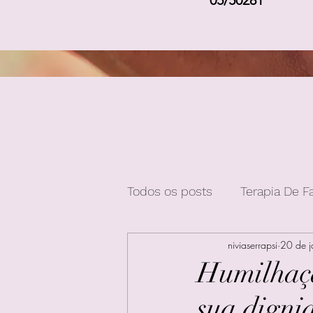
05/50281
Todos os posts
Terapia De F
niviaserrapsi
20 de j
Humilhaçã
sua digni