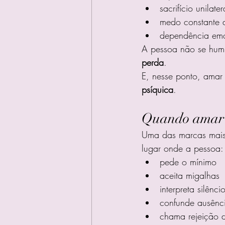
sacrifício unilater
medo constante
dependência emo
A pessoa não se humi
perda
.
E, nesse ponto, amar 
psíquica
.
Quando amar 
Uma das marcas mais
lugar onde a pessoa:
pede o mínimo
aceita migalhas
interpreta silênc
confunde ausênci
chama rejeição de