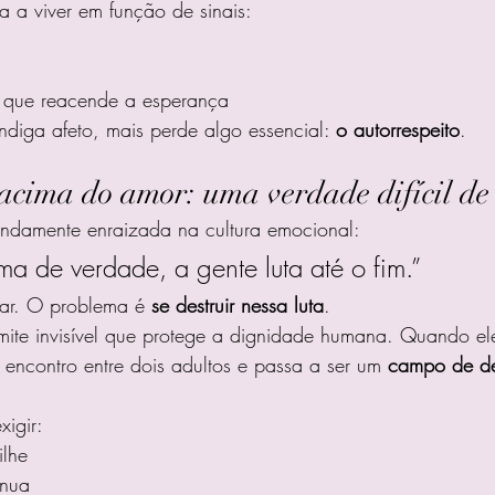
 a viver em função de sinais:
 que reacende a esperança
diga afeto, mais perde algo essencial: 
o autorrespeito
.
acima do amor: uma verdade difícil de 
fundamente enraizada na cultura emocional:
 de verdade, a gente luta até o fim.”
ar. O problema é 
se destruir nessa luta
.
imite invisível que protege a dignidade humana. Quando el
encontro entre dois adultos e passa a ser um 
campo de de
igir:
ilhe
inua