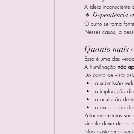
A ideia inconsciente 
🔹 Dependência e
O outro se torna font
Nesses casos, a pess
Quanto mais v
Essa é uma das verdad
A humilhação 
não ap
Do ponto de vista psi
a submissão red
a imploração dim
a anulação destr
o excesso de de
Relacionamentos saud
vínculo deixa de ser a
Não existe amor verd