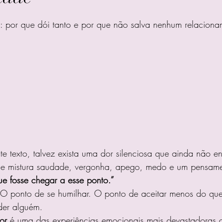
e 5 estrelas.
 por que dói tanto e por que não salva nenhum relaciona
te texto, talvez exista uma dor silenciosa que ainda não e
e mistura saudade, vergonha, apego, medo e um pensament
ue fosse chegar a esse ponto.”
 O ponto de se humilhar. O ponto de aceitar menos do qu
der alguém.
or
 é uma das experiências emocionais mais devastadoras 