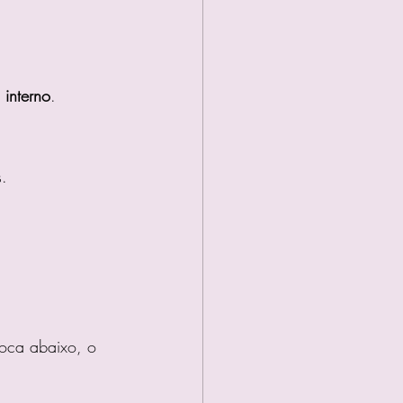
 interno
.
s.
oca abaixo, o 