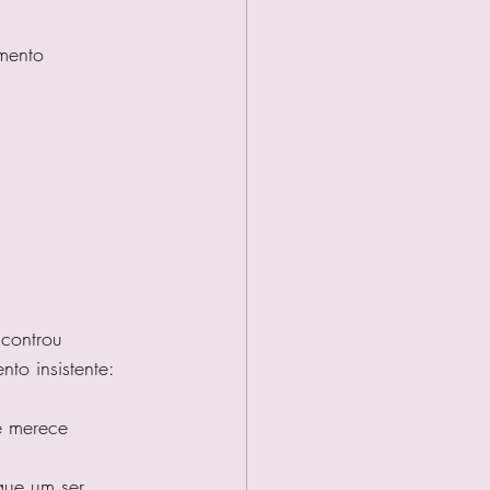
mento
ncontrou 
o insistente:
e merece 
que um ser 