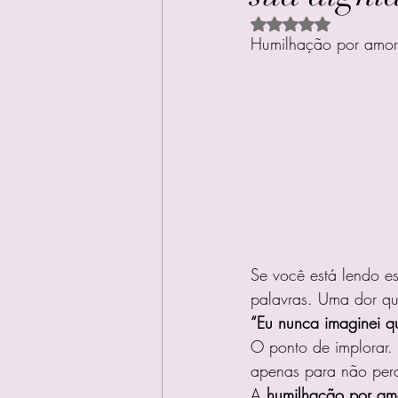
Avaliado com NaN d
Humilhação por amor:
Se você está lendo es
palavras. Uma dor qu
“Eu nunca imaginei q
O ponto de implorar.
apenas para não per
A 
humilhação por am