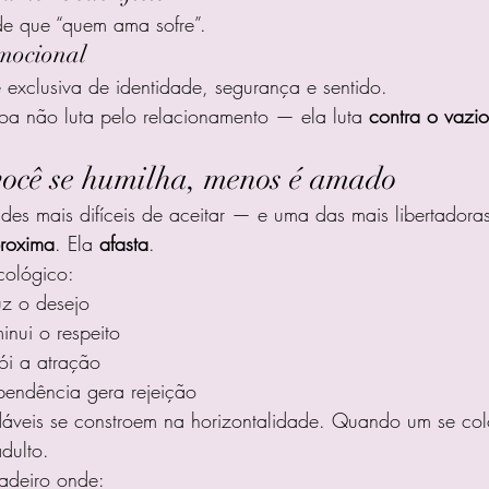
de que “quem ama sofre”.
mocional
e exclusiva de identidade, segurança e sentido.
oa não luta pelo relacionamento — ela luta 
contra o vazio
ocê se humilha, menos é amado
es mais difíceis de aceitar — e uma das mais libertadora
roxima
. Ela 
afasta
.
cológico:
uz o desejo
inui o respeito
ói a atração
pendência gera rejeição
áveis se constroem na horizontalidade. Quando um se col
dulto.
adeiro onde: