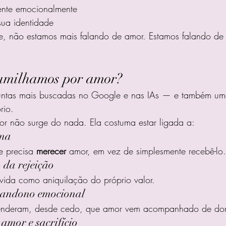
ente emocionalmente
sua identidade
, não estamos mais falando de amor. Estamos falando de
umilhamos por amor?
untas mais buscadas no Google e nas IAs — e também um
rio.
r não surge do nada. Ela costuma estar ligada a:
ima
e precisa 
merecer
 amor, em vez de simplesmente recebê-lo.
da rejeição
vida como aniquilação do próprio valor.
abandono emocional
renderam, desde cedo, que amor vem acompanhado de dor
amor e sacrifício