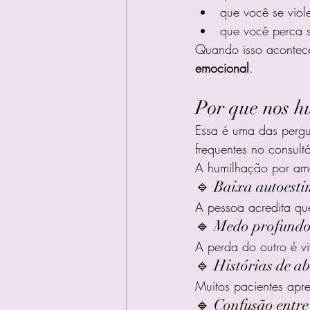
que você se viol
que você perca 
Quando isso acontece
emocional
.
Por que nos h
Essa é uma das perg
frequentes no consultó
A humilhação por amo
🔹 Baixa autoest
A pessoa acredita qu
🔹 Medo profundo 
A perda do outro é vi
🔹 Histórias de 
Muitos pacientes ap
🔹 Confusão entre 