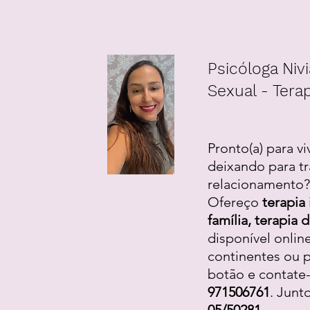
Psicóloga Nivi
Sexual - Terap
Pronto(a) para vi
deixando para tr
relacionamento? 
Ofereço
terapia 
família, terapia
disponível onlin
continentes ou p
botão e contate
971506761
. Junt