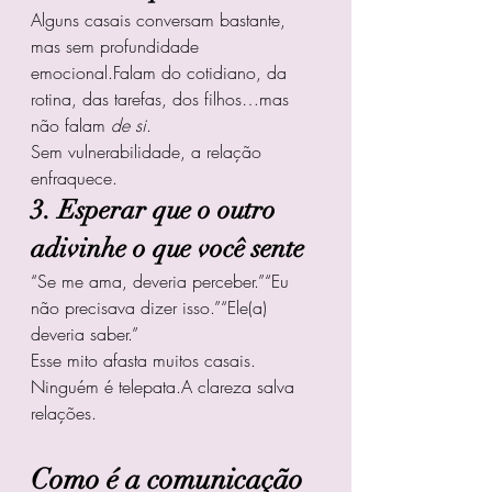
Alguns casais conversam bastante, 
mas sem profundidade 
emocional.Falam do cotidiano, da 
rotina, das tarefas, dos filhos…mas 
não falam 
de si
.
Sem vulnerabilidade, a relação 
enfraquece.
3. Esperar que o outro 
adivinhe o que você sente
“Se me ama, deveria perceber.”“Eu 
não precisava dizer isso.”“Ele(a) 
deveria saber.”
Esse mito afasta muitos casais.
Ninguém é telepata.A clareza salva 
relações.
Como é a comunicação 