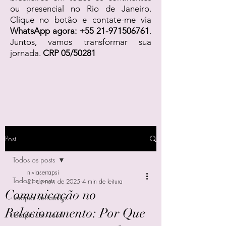
ou presencial no Rio de Janeiro.
Clique no botão e contate-me via
WhatsApp agora:
+55 21-971506761
.
Juntos, vamos transformar sua
jornada.
CRP 05/50281
Post
Todos os posts
niviaserrapsi
Todos os posts
21 de nov. de 2025
4 min de leitura
Comunicação no
Terapia De Família
Relacionamento: Por Que
Terapia De Casal