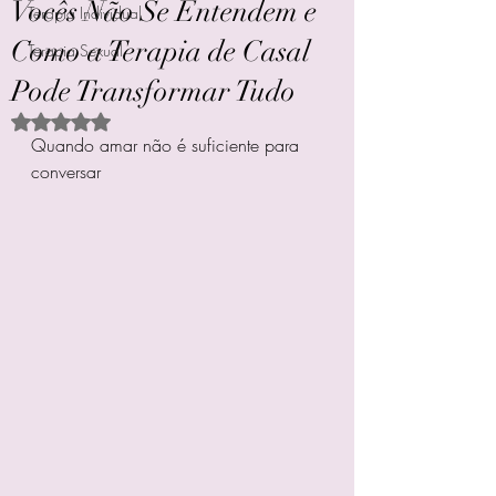
Vocês Não Se Entendem e
Terapia Individual
Como a Terapia de Casal
Terapia Sexual
Pode Transformar Tudo
Avaliado com NaN de 5 estrelas.
Quando amar não é suficiente para 
conversar