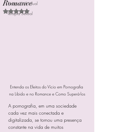
Romance
Terapia Individual
Avaliado com NaN de 5 estrelas.
Terapia Sexual
Entenda os Efeitos do Vício em Pornografia 
na Libido e no Romance e Como Superá-los
A pornografia, em uma sociedade 
cada vez mais conectada e 
digitalizada, se tornou uma presença 
constante na vida de muitos 