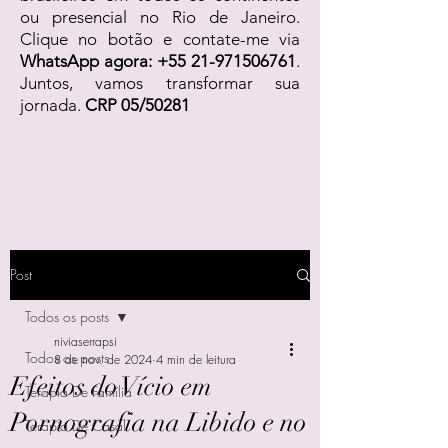
ou presencial no Rio de Janeiro.
Clique no botão e contate-me via
WhatsApp agora:
+55 21-971506761
.
Juntos, vamos transformar sua
jornada.
CRP 05/50281
Post
Todos os posts
niviaserrapsi
Todos os posts
8 de nov. de 2024
4 min de leitura
Efeitos do Vício em
Terapia De Família
Pornografia na Libido e no
Terapia De Casal