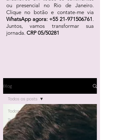
ou presencial no Rio de Janeiro.
Clique no botão e contate-me via
WhatsApp agora:
+55 21-971506761
.
Juntos, vamos transformar sua
jornada.
CRP 05/50281
Blog
Todos os posts
Todos os posts
Terapia De Família
Terapia De Casal
Terapia Individual