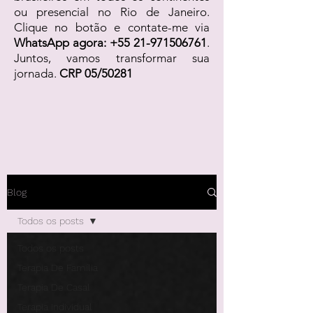
ou presencial no Rio de Janeiro.
Clique no botão e contate-me via
WhatsApp agora:
+55 21-971506761
.
Juntos, vamos transformar sua
jornada.
CRP 05/50281
Blog
Todos os posts
Todos os posts
Terapia De Família
Terapia De Casal
Terapia Individual