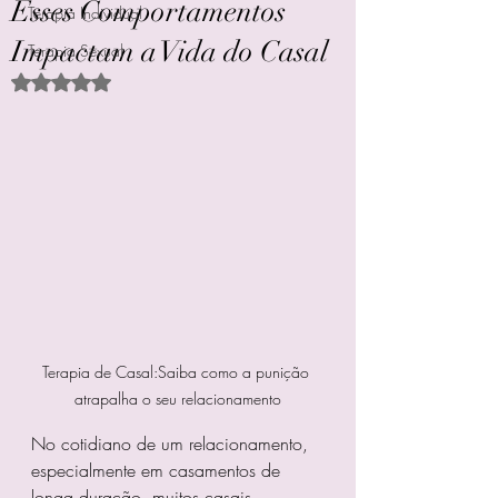
Esses Comportamentos
Terapia Individual
Impactam a Vida do Casal
Terapia Sexual
Avaliado com NaN de 5 estrelas.
Terapia de Casal:Saiba como a punição 
atrapalha o seu relacionamento
No cotidiano de um relacionamento, 
especialmente em casamentos de 
longa duração, muitos casais 