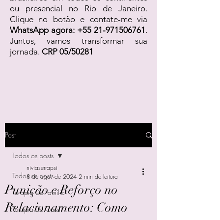
ou presencial no Rio de Janeiro.
Clique no botão e contate-me via
WhatsApp agora:
+55 21-971506761
.
Juntos, vamos transformar sua
jornada.
CRP 05/50281
Post
Todos os posts
niviaserrapsi
Todos os posts
8 de ago. de 2024
2 min de leitura
Punição e Reforço no
Terapia De Família
Relacionamento: Como
Terapia De Casal