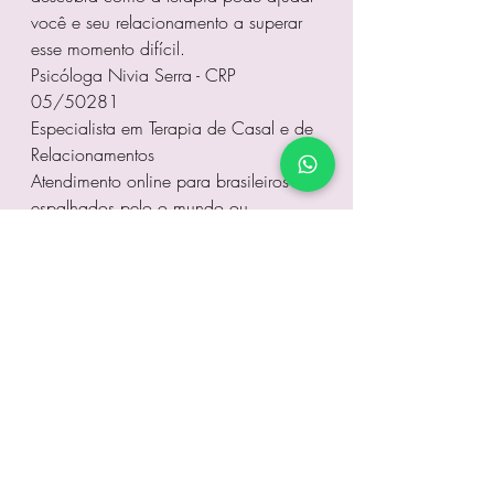
você e seu relacionamento a superar 
esse momento difícil.
Psicóloga Nivia Serra - CRP 
05/50281
Especialista em Terapia de Casal e de 
Relacionamentos
Atendimento online para brasileiros 
espalhados pelo o mundo ou 
presencial no Recreio dos 
Bandeirantes, Rio de Janeiro, RJ  
📲 Clique no botão abaixo e agende 
sua sessão agora mesmo!
WhatsApp
terapia de casal online
terapia de casal
Terapia De Casal Online
terapia de casal rj