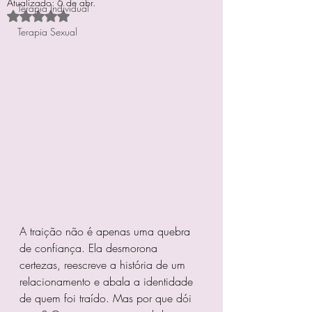
Atualizado:
6 de abr.
Terapia Individual
Avaliado com NaN de 5 estrelas.
Terapia Sexual
A traição não é apenas uma quebra 
de confiança. Ela desmorona 
certezas, reescreve a história de um 
relacionamento e abala a identidade 
de quem foi traído. Mas por que dói 