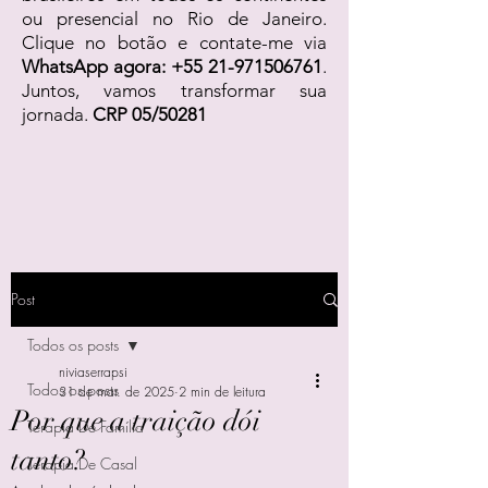
ou presencial no Rio de Janeiro.
Clique no botão e contate-me via
WhatsApp agora:
+55 21-971506761
.
Juntos, vamos transformar sua
jornada.
CRP 05/50281
Post
Todos os posts
niviaserrapsi
Todos os posts
31 de mar. de 2025
2 min de leitura
Por que a traição dói
Terapia De Família
tanto?
Terapia De Casal