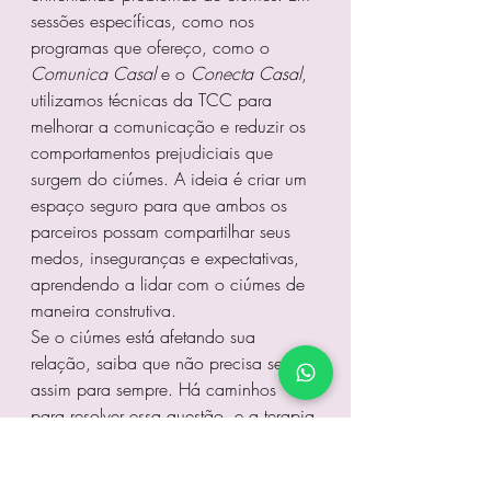
sessões específicas, como nos 
programas que ofereço, como o 
Comunica Casal
 e o 
Conecta Casal
, 
utilizamos técnicas da TCC para 
melhorar a comunicação e reduzir os 
comportamentos prejudiciais que 
surgem do ciúmes. A ideia é criar um 
espaço seguro para que ambos os 
parceiros possam compartilhar seus 
medos, inseguranças e expectativas, 
aprendendo a lidar com o ciúmes de 
maneira construtiva.
Se o ciúmes está afetando sua 
relação, saiba que não precisa ser 
assim para sempre. Há caminhos 
para resolver essa questão, e a terapia 
pode ser o suporte que você precisa.