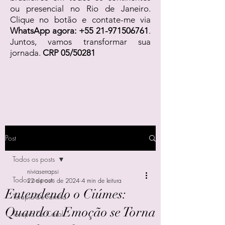
ou presencial no Rio de Janeiro.
Clique no botão e contate-me via
WhatsApp agora:
+55 21-971506761
.
Juntos, vamos transformar sua
jornada.
CRP 05/50281
Post
Todos os posts
niviaserrapsi
Todos os posts
22 de out. de 2024
4 min de leitura
Entendendo o Ciúmes:
Terapia De Família
Quando a Emoção se Torna
Terapia De Casal