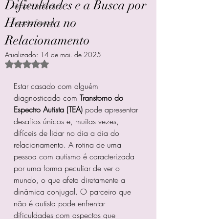
Dificuldades e a Busca por
Terapia Individual
Harmonia no
Terapia Sexual
Relacionamento
Atualizado:
14 de mai. de 2025
Avaliado com NaN de 5 estrelas.
Estar casado com alguém 
diagnosticado com 
Transtorno do 
Espectro Autista (TEA)
 pode apresentar 
desafios únicos e, muitas vezes, 
difíceis de lidar no dia a dia do 
relacionamento. A rotina de uma 
pessoa com autismo é caracterizada 
por uma forma peculiar de ver o 
mundo, o que afeta diretamente a 
dinâmica conjugal. O parceiro que 
não é autista pode enfrentar 
dificuldades com aspectos que 