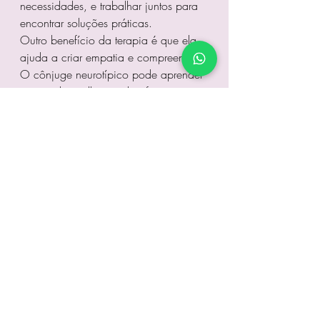
necessidades, e trabalhar juntos para 
encontrar soluções práticas.
Outro benefício da terapia é que ela 
ajuda a criar empatia e compreensão. 
O cônjuge neurotípico pode aprender 
a entender melhor os desafios que o 
parceiro autista enfrenta, enquanto o 
cônjuge autista pode desenvolver 
estratégias para melhorar sua 
compreensão das necessidades 
emocionais do outro.
Atendimento Online para Casais: 
Uma Solução Prática
 Com a correria 
do dia a dia, muitos casais podem 
achar difícil encontrar tempo para se 
deslocar até um consultório para fazer 
terapia. É por isso que o 
atendimento 
online
 oferece uma solução prática e 