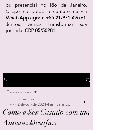
ou presencial no Rio de Janeiro.
Clique no botão e contate-me via
WhatsApp agora:
+55 21-971506761
.
Juntos, vamos transformar sua
jornada.
CRP 05/50281
Post
Todos os posts
niviaserrapsi
Todos os posts
12 de out. de 2024
4 min de leitura
Como é Ser Casado com um
Terapia De Família
Autista: Desafios,
Terapia De Casal