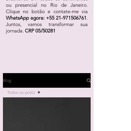
ou presencial no Rio de Janeiro.
Clique no botão e contate-me via
WhatsApp agora:
+55 21-971506761
.
Juntos, vamos transformar sua
jornada.
CRP 05/50281
Blog
Todos os posts
Todos os posts
Terapia De Família
Terapia De Casal
Terapia Individual