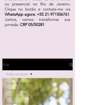
ou presencial no Rio de Janeiro.
Clique no botão e contate-me via
WhatsApp agora:
+55 21-971506761
.
Juntos, vamos transformar sua
jornada.
CRP 05/50281
Blog
Todos os posts
Todos os posts
Terapia De Família
Terapia De Casal
Terapia Individual