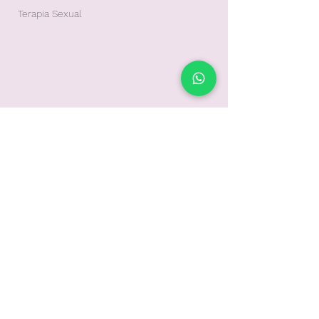
Terapia Sexual
Psicóloga Nivia Serra
niviaserrapsi@gmail.com