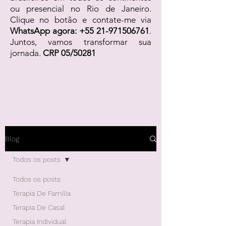
ou presencial no Rio de Janeiro.
Clique no botão e contate-me via
WhatsApp agora:
+55 21-971506761
.
Juntos, vamos transformar sua
jornada.
CRP 05/50281
Blog
Todos os posts
Todos os posts
Terapia De Família
Terapia De Casal
Terapia Individual