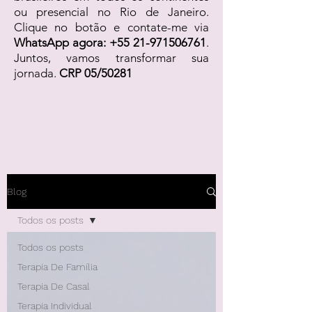
ou presencial no Rio de Janeiro.
Clique no botão e contate-me via
WhatsApp agora:
+55 21-971506761
.
Juntos, vamos transformar sua
jornada.
CRP 05/50281
Blog
Todos os posts
Todos os posts
Terapia De Família
Terapia De Casal
Terapia Individual