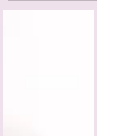
por trás da disfunção erétil. O que existe é
um ciclo de ansiedade de desempenho: a
mente antecipando o fracasso, o corpo
respondendo com bloqueio, e o homem se
culpando e se sentindo menos capaz,
menos viril, menos homem. Essa repetição
cria uma armadilha psicológica que afeta
autoestima, autoconfiança e até mesmo o
relacionamento conjugal. “Eu sou