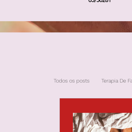
05/50281
Todos os posts
Terapia De F