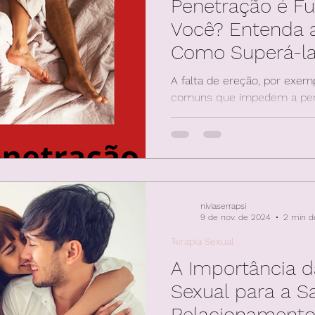
Penetração é F
Você? Entenda a
Como Superá-la
Cognitivo-Sexua
A falta de ereção, por exem
comuns que impedem a pene
homens, esse desafio se t
niviaserrapsi
9 de nov. de 2024
2 min de
Terapia Sexual
A Importância d
Sexual para a S
Relacionament