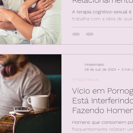
A terapia cognitivo-sexual
trabalha com a ideia de qu
seja, mudanças na forma 
niviaserrapsi
28 de out. de 2024
3 min d
Terapia Sexual
Vício em Pornog
Está Interferind
Fazendo Homen
Controle
Homens que consomem por
frequentemente relatam uma 