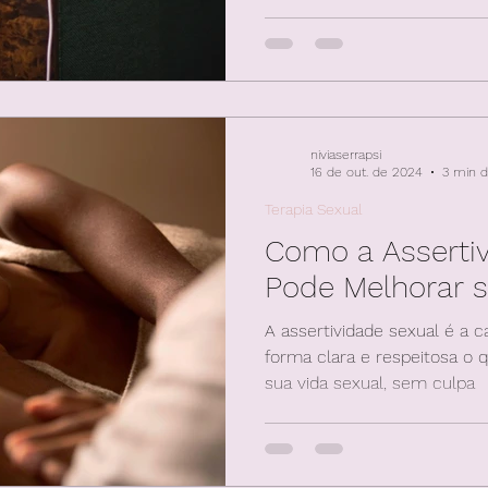
negativos que interferem em
niviaserrapsi
16 de out. de 2024
3 min d
Terapia Sexual
Como a Assertiv
Pode Melhorar s
A assertividade sexual é a 
forma clara e respeitosa o 
sua vida sexual, sem culpa