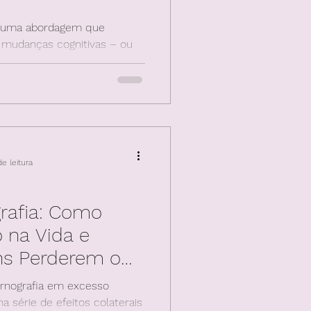
 é uma abordagem que
e mudanças cognitivas – ou
como pensamos –
e leitura
rafia: Como
o na Vida e
s Perderem o
nografia em excesso
série de efeitos colaterais