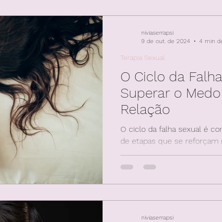
niviaserrapsi
9 de out. de 2024
4 min de
Terapia Sexual
O Ciclo da Falh
Superar o Medo
Relação
O ciclo da falha sexual é 
de etapas que se reforçam
do fracasso, emoções negat
niviaserrapsi