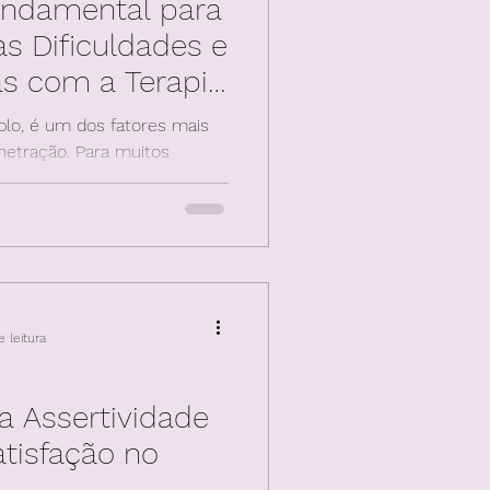
undamental para
s Dificuldades e
s com a Terapia
l
plo, é um dos fatores mais
tração. Para muitos
raduz em sentime
 leitura
a Assertividade
atisfação no
o