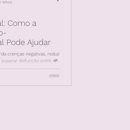
 leitura
al: Como a
o-
 Pode Ajudar
rda crenças negativas, reduz
superar disfunção erétil. 🌱