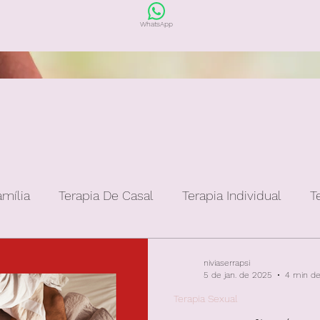
WhatsApp
amília
Terapia De Casal
Terapia Individual
T
niviaserrapsi
5 de jan. de 2025
4 min de 
Terapia Sexual