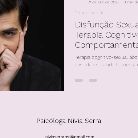
21 de out. de 2023
1 min de
Terapia Individual
Disfunção Sexu
Terapia Cognitiv
Comportamental
Terapia cognitivo-sexual abo
ansiedade e ajuda homens a 
💪
Psicóloga Nivia Serra
niviaserrapsi@gmail.com