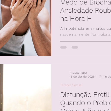
Medo de Brocha
Ansiedade Roub
na Hora H
A impotência, em muitos cas
nasce na mente. Na maioria das vezes, não há uma
causa orgânica grave por trá
existe é um ciclo de ansie
mente antecipando o fracas
com bloqueio, e o homem s
menos capaz, menos viril, me
repetição cria uma armadilh
niviaserrapsi
autoestima, autoconfiança
5 de abr. de 2025
7 min de
relacioname
Terapia Sexual
Disfunção Erétil
Quando o Probl
Mente, Não no 