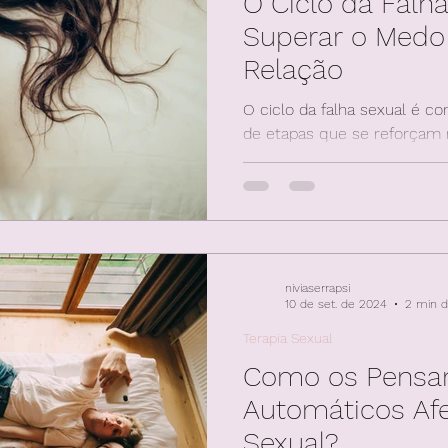
O Ciclo da Falh
Superar o Medo
Relação
O ciclo da falha sexual é 
de etapas que se reforçam
do fracasso, emoções negat
niviaserrapsi
10 de set. de 2024
2 min d
Terapia Sexual
Como os Pensa
Automáticos Af
Sexual?