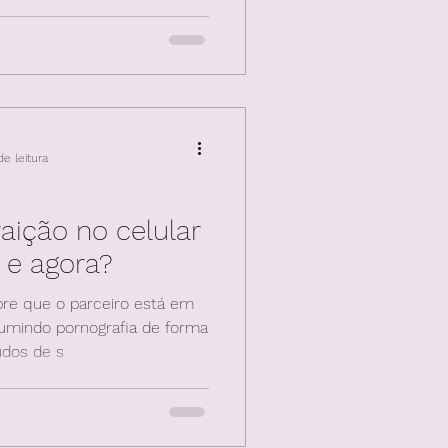
raduz em sentime
e leitura
aição no celular
 e agora?
e que o parceiro está em
sumindo pornografia de forma
údos de s