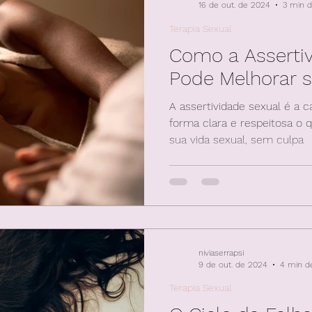
16 de out. de 2024
3 min d
Terapia Sexual
Como a Assertiv
Pode Melhorar s
A assertividade sexual é a 
forma clara e respeitosa o 
sua vida sexual, sem culpa
niviaserrapsi
9 de out. de 2024
4 min de
Terapia Sexual