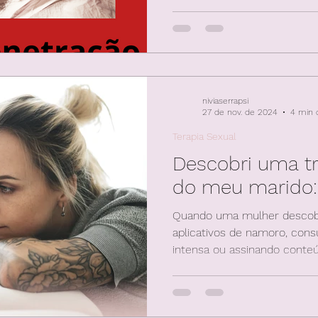
homens, esse desafio se t
niviaserrapsi
27 de nov. de 2024
4 min d
Terapia Sexual
Descobri uma tr
do meu marido:
Quando uma mulher descobr
aplicativos de namoro, con
intensa ou assinando conte