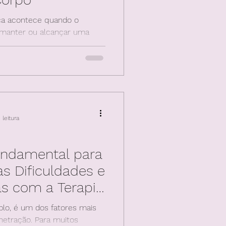
ica acontece quando o
manter ou alcançar uma
is, e não físico
leitura
undamental para
s Dificuldades e
s com a Terapia
l
plo, é um dos fatores mais
tração. Para muitos