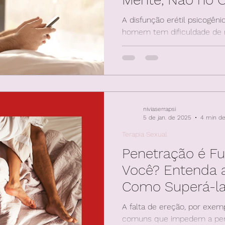
A disfunção erétil psicogên
homem tem dificuldade de 
ereção por motivos emociona
niviaserrapsi
5 de jan. de 2025
4 min de 
Terapia Sexual
Penetração é F
Você? Entenda a
Como Superá-la
Cognitivo-Sexua
A falta de ereção, por exem
comuns que impedem a pene