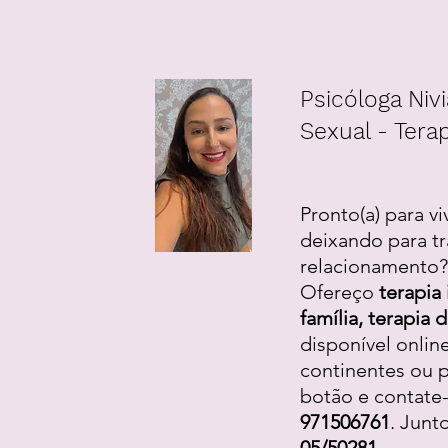
Psicóloga Nivi
Sexual - Terap
Pronto(a) para vi
deixando para tr
relacionamento? 
Ofereço
terapia 
família, terapia
disponível onlin
continentes ou p
botão e contate
971506761
. Junt