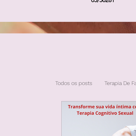
05/50281
Todos os posts
Terapia De F