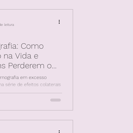
e leitura
rafia: Como
o na Vida e
s Perderem o
nografia em excesso
série de efeitos colaterais
 suas vidas diá