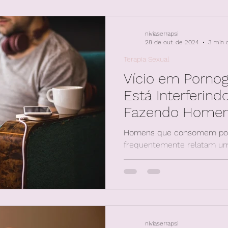
niviaserrapsi
28 de out. de 2024
3 min d
Terapia Sexual
Vício em Pornog
Está Interferind
Fazendo Homen
Controle
Homens que consomem por
frequentemente relatam uma 
negativos que interferem em
niviaserrapsi