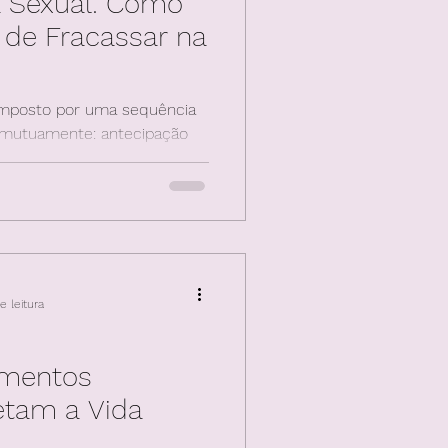
a Sexual: Como
 de Fracassar na
composto por uma sequência
 mutuamente: antecipação
ivas
e leitura
mentos
etam a Vida