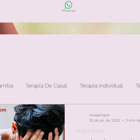
WhatsApp
amília
Terapia De Casal
Terapia Individual
T
niviaserrapsi
30 de jul. de 2025
3 min de
Terapia Sexual