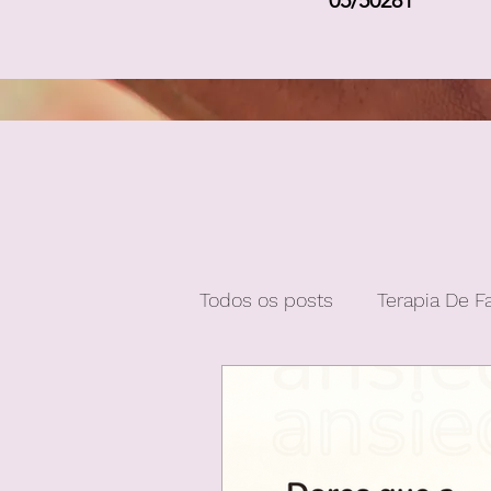
05/50281
Todos os posts
Terapia De F