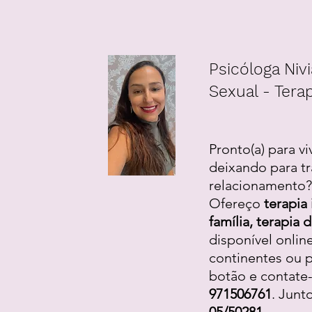
Psicóloga Nivi
Sexual - Terap
Pronto(a) para vi
deixando para tr
relacionamento? 
Ofereço
terapia 
família, terapia
disponível onlin
continentes ou p
botão e contate
971506761
. Junt