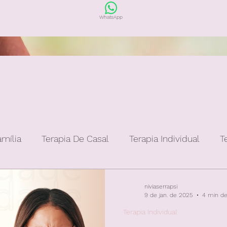
WhatsApp
amília
Terapia De Casal
Terapia Individual
T
niviaserrapsi
9 de jan. de 2025
4 min de 
Terapia Individual