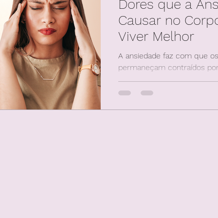
Dores que a An
Causar no Corpo
Viver Melhor
A ansiedade faz com que o
permaneçam contraídos por
dores nos ombros, pescoço