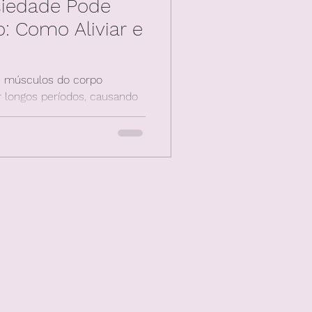
siedade Pode
: Como Aliviar e
s músculos do corpo
 longos períodos, causando
 e costas