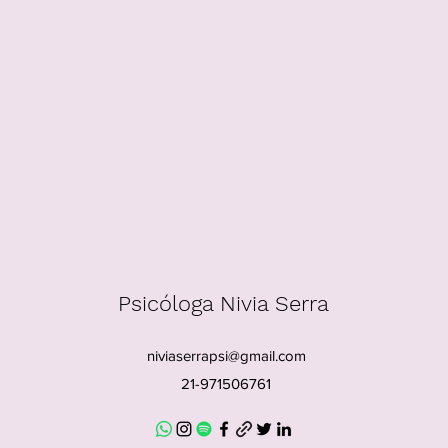
Psicóloga Nivia Serra
niviaserrapsi@gmail.com
21-971506761