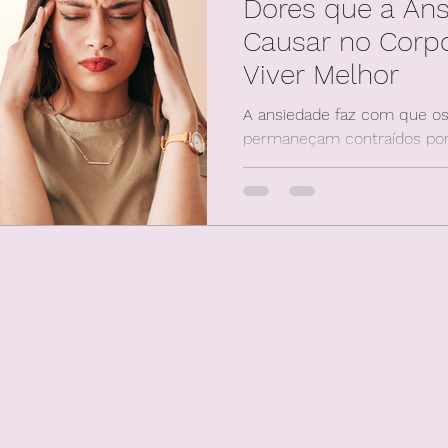
Dores que a An
Causar no Corpo
Viver Melhor
A ansiedade faz com que o
permaneçam contraídos por
dores nos ombros, pescoço