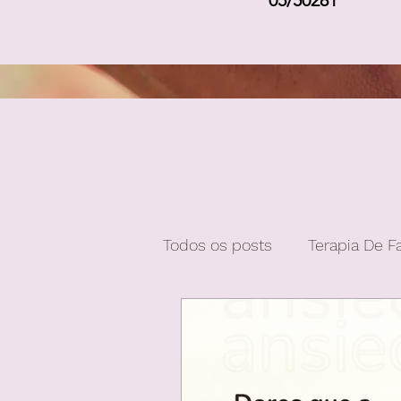
05/50281
Todos os posts
Terapia De F