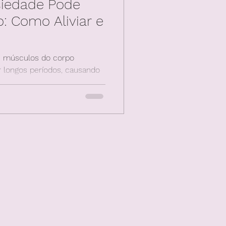
siedade Pode
: Como Aliviar e
s músculos do corpo
 longos períodos, causando
 e costas