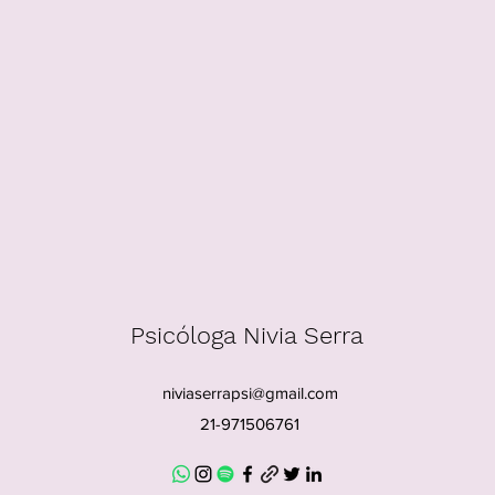
Psicóloga Nivia Serra
niviaserrapsi@gmail.com
21-971506761