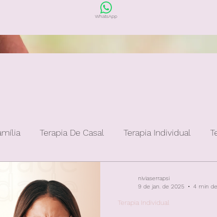
WhatsApp
amília
Terapia De Casal
Terapia Individual
T
niviaserrapsi
9 de jan. de 2025
4 min de 
Terapia Individual