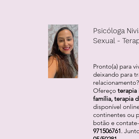
Psicóloga Nivi
Sexual - Terap
Pronto(a) para vi
deixando para tr
relacionamento? 
Ofereço
terapia 
família, terapia
disponível onlin
continentes ou p
botão e contate
971506761
. Junt