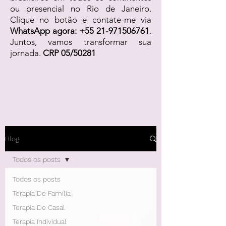
ou presencial no Rio de Janeiro.
Clique no botão e contate-me via
WhatsApp agora:
+55 21-971506761
.
Juntos, vamos transformar sua
jornada.
CRP 05/50281
Blog
Todos os posts
Todos os posts
Terapia De Família
Terapia De Casal
Terapia Individual