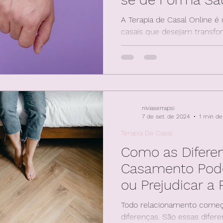
A Terapia de Casal Online é
casais que desejam transfo
seja para fortalecer o casa
niviaserrapsi
7 de set. de 2024
1 min de 
Terapia De Casal
Como as Difere
Casamento Pod
ou Prejudicar a
Todo relacionamento come
diferenças. São essas difer