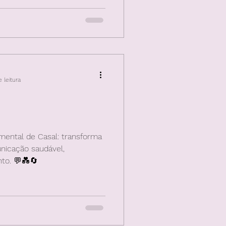
es
 leitura
mental de Casal: transforma
nicação saudável,
to. 💬💑🔄