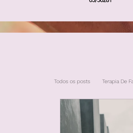
05/50281
Todos os posts
Terapia De F