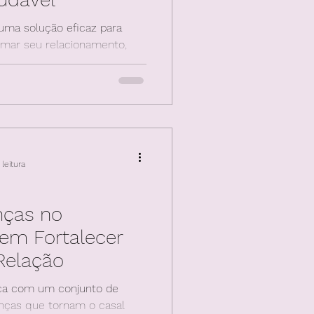
 uma solução eficaz para
rmar seu relacionamento,
mento
leitura
nças no
em Fortalecer
 Relação
ça com um conjunto de
enças que tornam o casal