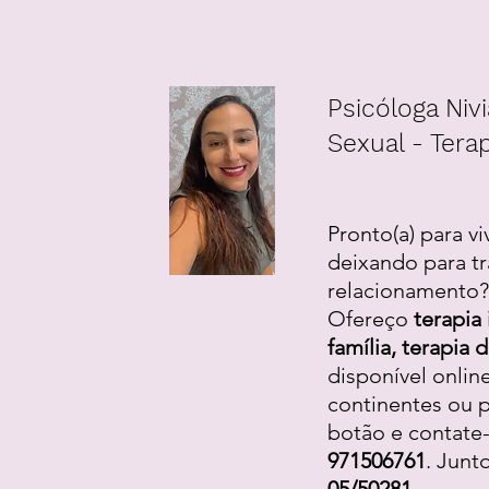
Psicóloga Nivi
Sexual - Terap
Pronto(a) para vi
deixando para tr
relacionamento? 
Ofereço
terapia 
família, terapia
disponível onlin
continentes ou p
botão e contate
971506761
. Junt