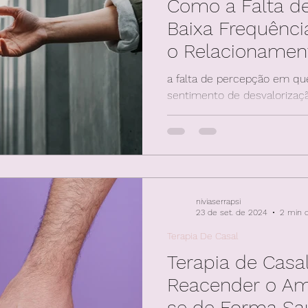
Como a Falta d
Baixa Frequênci
o Relacionamen
a falta de percepção em qu
sentimento de desvalorizaç
dos parceiros deixa de ajuda
niviaserrapsi
23 de set. de 2024
2 min d
Terapia De Casal
Terapia de Casa
Reacender o Am
se de Forma Sa