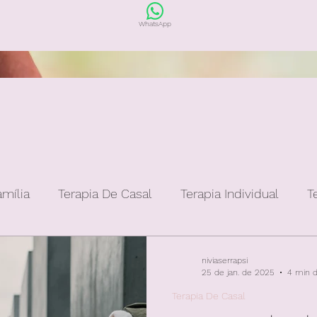
WhatsApp
amília
Terapia De Casal
Terapia Individual
T
niviaserrapsi
25 de jan. de 2025
4 min d
Terapia De Casal