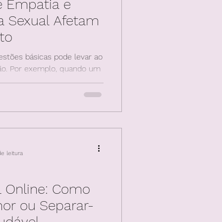
e Empatia e
a Sexual Afetam
to
estões básicas pode levar ao
ão. Por exemplo, quando um
r na
e leitura
l Online: Como
or ou Separar-
udável