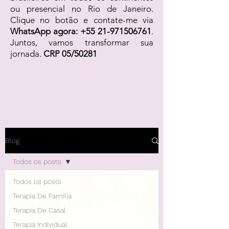
ou presencial no Rio de Janeiro.
Clique no botão e contate-me via
WhatsApp agora:
+55 21-971506761
.
Juntos, vamos transformar sua
jornada.
CRP 05/50281
Blog
Todos os posts
Todos os posts
Terapia De Família
Terapia De Casal
Terapia Individual