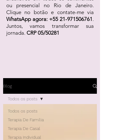
ou presencial no Rio de Janeiro.
Clique no botão e contate-me via
WhatsApp agora:
+55 21-971506761
.
Juntos, vamos transformar sua
jornada.
CRP 05/50281
Blog
Todos os posts
Todos os posts
Terapia De Família
Terapia De Casal
Terapia Individual