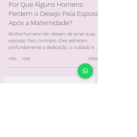
Terapia De Casal
Por Que Alguns Homens
Perdem o Desejo Pela Esposa
Após a Maternidade?
Muitos homens não deixam de amar suas
esposas. Pelo contrário. Eles admiram
profundamente a dedicação, o cuidado e a
capacidade da mulher de construir uma
família. O problema surge quando a
identidade materna ocupa tanto espaço
que a identidade feminina desaparece da
dinâmica do casal.