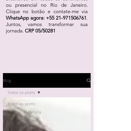
ou presencial no Rio de Janeiro.
Clique no botão e contate-me via
WhatsApp agora:
+55 21-971506761
.
Juntos, vamos transformar sua
jornada.
CRP 05/50281
Blog
Todos os posts
Todos os posts
Terapia De Família
Terapia De Casal
Terapia Individual