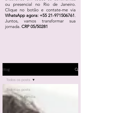
ou presencial no Rio de Janeiro.
Clique no botão e contate-me via
WhatsApp agora:
+55 21-971506761
.
Juntos, vamos transformar sua
jornada.
CRP 05/50281
Blog
Todos os posts
Todos os posts
Terapia De Família
Terapia De Casal
Terapia Individual