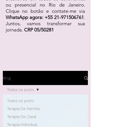
ou presencial no Rio de Janeiro.
Clique no botão e contate-me via
WhatsApp agora:
+55 21-971506761
.
Juntos, vamos transformar sua
jornada.
CRP 05/50281
Blog
Todos os posts
Todos os posts
Terapia De Família
Terapia De Casal
Terapia Individual