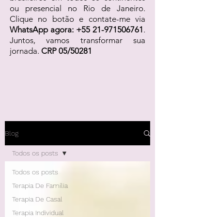
ou presencial no Rio de Janeiro.
Clique no botão e contate-me via
WhatsApp agora:
+55 21-971506761
.
Juntos, vamos transformar sua
jornada.
CRP 05/50281
Blog
Todos os posts
Todos os posts
Terapia De Família
Terapia De Casal
Terapia Individual