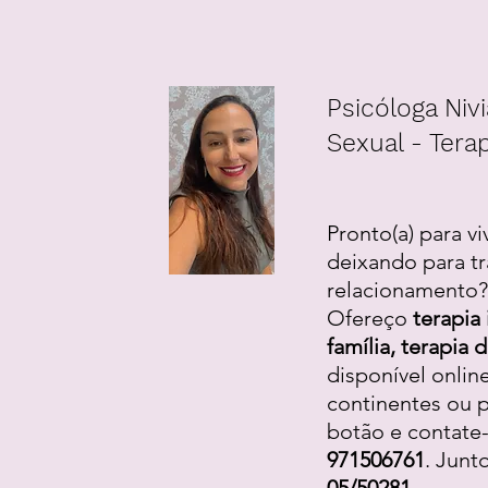
Psicóloga Nivi
Sexual - Terap
Pronto(a) para vi
deixando para tr
relacionamento? 
Ofereço
terapia 
família, terapia
disponível onlin
continentes ou p
botão e contate
971506761
. Junt