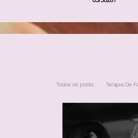
05/50281
Todos os posts
Terapia De F