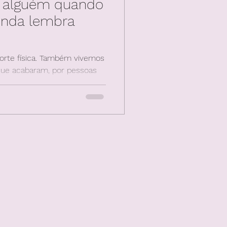
 alguém quando
inda lembra
morte física. Também vivemos
que acabaram, por pessoas
mais conosco, ou por amores
ecer de fato. O problema é
orte, esses lutos não são
 e por isso geram solidão.
oa no Instagram, quando há
gem ou encontro, quando os
cês?", o luto vira um ciclo