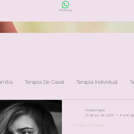
WhatsApp
amília
Terapia De Casal
Terapia Individual
T
niviaserrapsi
21 de jul. de 2025
4 min de
Terapia Individual