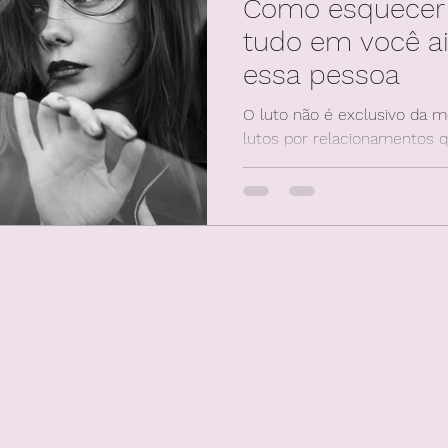
Como esquecer
tudo em você a
essa pessoa
O luto não é exclusivo da 
lutos por relacionamentos 
que escolheram não estar 
que nunca chegaram a acont
que, diferente do luto por m
reconhecidos socialmente —
Quando ainda vemos a pess
a esperança de uma mensa
amigos ainda perguntam "e vo