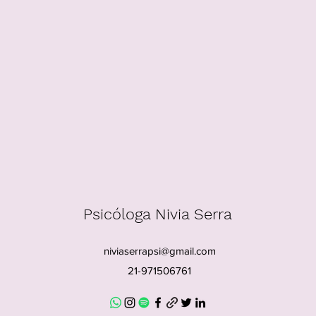
Psicóloga Nivia Serra
niviaserrapsi@gmail.com
21-971506761