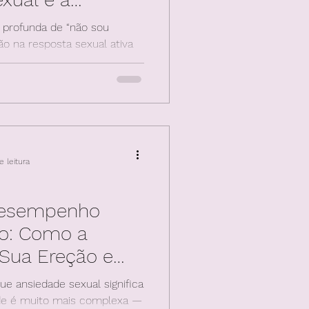
o Cognitivo-
 profunda de “não sou
ção na resposta sexual ativa
u homem o bastante.” Uma
terpretada como:“Meu corpo é
o comigo.” O evento
ficado. E o corpo
 leitura
Desempenho
no: Como a
Sua Ereção e
Cognitivo-
e ansiedade sexual significa
ansformar Seu
ade é muito mais complexa —