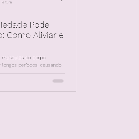
leitura
siedade Pode
: Como Aliviar e
s músculos do corpo
 longos períodos, causando
 e costas