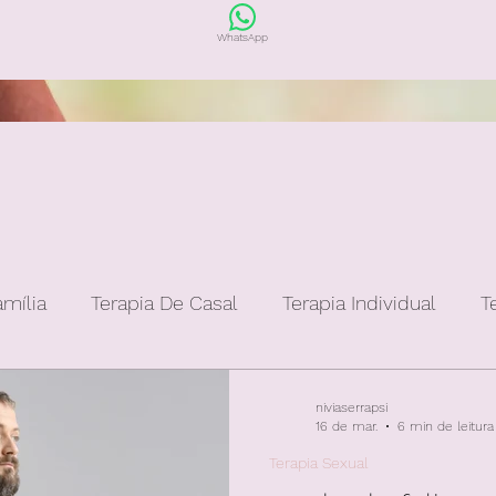
WhatsApp
amília
Terapia De Casal
Terapia Individual
T
niviaserrapsi
16 de mar.
6 min de leitura
Terapia Sexual