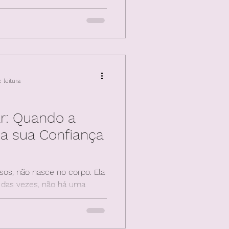
al no qual o foco do
ra no desempenho, na
o e na antecipação do
 leitura
r: Quando a
a sua Confiança
os, não nasce no corpo. Ela
s da disfunção erétil. O que
dade de desempenho: a
so, o corpo respondendo