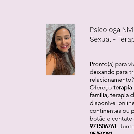
Psicóloga Nivi
Sexual - Terap
Pronto(a) para vi
deixando para tr
relacionamento? 
Ofereço
terapia 
família, terapia
disponível onlin
continentes ou p
botão e contate
971506761
. Junt