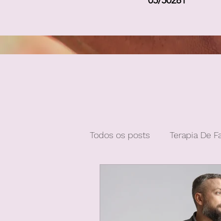
05/50281
Todos os posts
Terapia De F