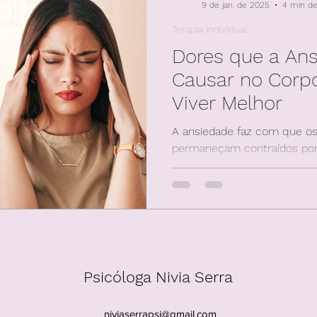
9 de jan. de 2025
4 min de 
Terapia Individual
Dores que a An
Causar no Corpo
Viver Melhor
A ansiedade faz com que o
permaneçam contraídos por
dores nos ombros, pescoço
Psicóloga Nivia Serra
niviaserrapsi@gmail.com