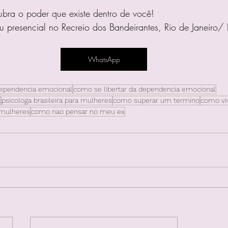
ubra o poder que existe dentro de você!
 presencial no Recreio dos Bandeirantes, Rio de Janeiro/ 
WhatsApp
ependencia emocional
como se libertar da dependencia emocional
a
psicologa brasileira para mulheres
como superar um termino
como vi
 mulheres
como nao pensar no meu ex