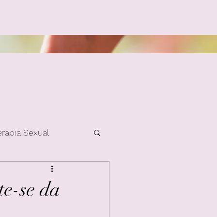
erapia Sexual
te-se da