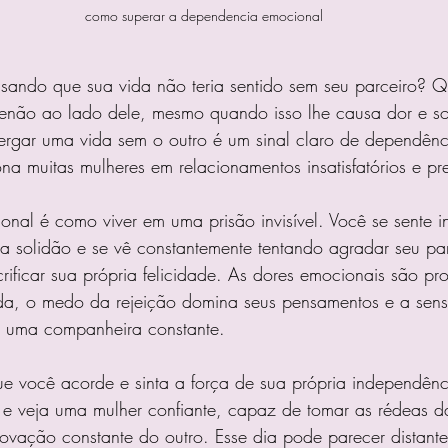
como superar a dependencia emocional
sando que sua vida não teria sentido sem seu parceiro? 
 senão ao lado dele, mesmo quando isso lhe causa dor e so
rgar uma vida sem o outro é um sinal claro de dependênc
na muitas mulheres em relacionamentos insatisfatórios e pre
nal é como viver em uma prisão invisível. Você se sente 
 a solidão e se vê constantemente tentando agradar seu pa
crificar sua própria felicidade. As dores emocionais são pr
da, o medo da rejeição domina seus pensamentos e a sen
a uma companheira constante.
e você acorde e sinta a força de sua própria independên
 e veja uma mulher confiante, capaz de tomar as rédeas d
ovação constante do outro. Esse dia pode parecer distant