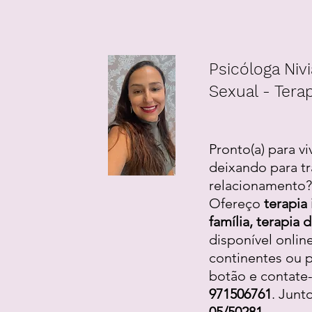
Psicóloga Nivi
Sexual - Terap
Pronto(a) para vi
deixando para tr
relacionamento? 
Ofereço
terapia 
família, terapia
disponível onlin
continentes ou p
botão e contate
971506761
. Junt