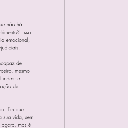
Que não há 
frimento? Essa 
ia emocional, 
judiciais.
incapaz de 
rceiro, mesmo 
ofundas: a 
sação de 
cia. Em que 
a sua vida, sem 
e agora, mas é 