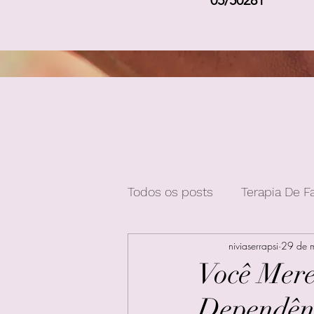
05/50281
Todos os posts
Terapia De F
niviaserrapsi
29 de 
Você Mere
Dependên