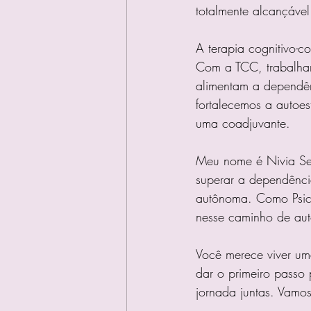
totalmente alcançável
A terapia cognitivo-c
Com a TCC, trabalham
alimentam a dependên
fortalecemos a autoe
uma coadjuvante.
Meu nome é Nivia Ser
superar a dependência
autônoma. Como Psic
nesse caminho de au
Você merece viver uma
dar o primeiro passo 
jornada juntas. Vamos