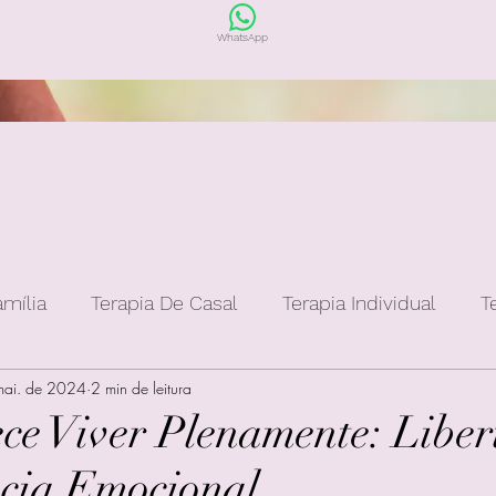
WhatsApp
amília
Terapia De Casal
Terapia Individual
T
mai. de 2024
2 min de leitura
ce Viver Plenamente: Liber
cia Emocional