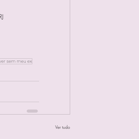
RJ
ver sem meu ex
Ver tudo