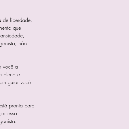
a de liberdade. 
mento que 
ansiedade, 
gonista, não 
o você a 
a plena e 
em guiar você 
está pronta para 
çar essa 
gonista.