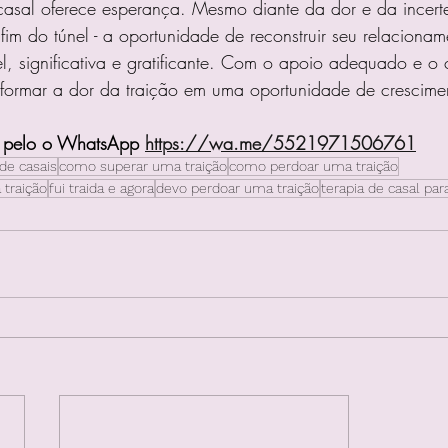
 casal oferece esperança. Mesmo diante da dor e da incert
fim do túnel - a oportunidade de reconstruir seu relaciona
l, significativa e gratificante. Com o apoio adequado e o
sformar a dor da traição em uma oportunidade de crescime
 pelo o WhatsApp 
https://wa.me/5521971506761
de casais
como superar uma traição
como perdoar uma traição
 traição
fui traida e agora
devo perdoar uma traição
terapia de casal par