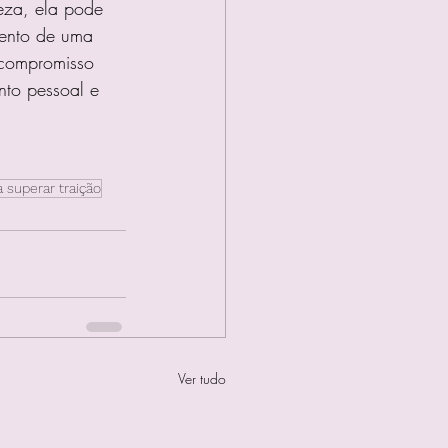
eza, ela pode 
mento de uma 
 compromisso 
nto pessoal e 
a superar traição
Ver tudo