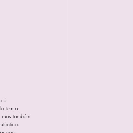
a é 
la tem a 
o, mas também 
utêntica.
or para 