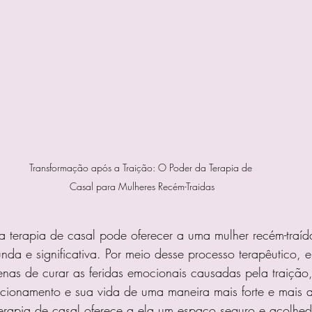
Transformação após a Traição: O Poder da Terapia de 
Casal para Mulheres Recém-Traidas
a terapia de casal pode oferecer a uma mulher recém-traíd
nda e significativa. Por meio desse processo terapêutico, e
nas de curar as feridas emocionais causadas pela traiçã
lacionamento e sua vida de uma maneira mais forte e mais a
terapia de casal oferece a ela um espaço seguro e acolhed