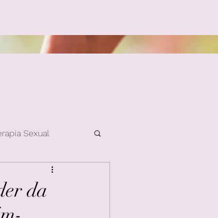
erapia Sexual
der da
ém-