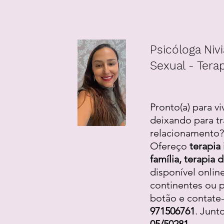
Psicóloga Nivi
Sexual - Terap
Pronto(a) para vi
deixando para tr
relacionamento? 
Ofereço
terapia 
família, terapia
disponível onlin
continentes ou p
botão e contate
971506761
. Junt