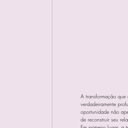
A transformação que 
verdadeiramente profu
oportunidade não ape
de reconstruir seu re
Em primeiro lugar, a 