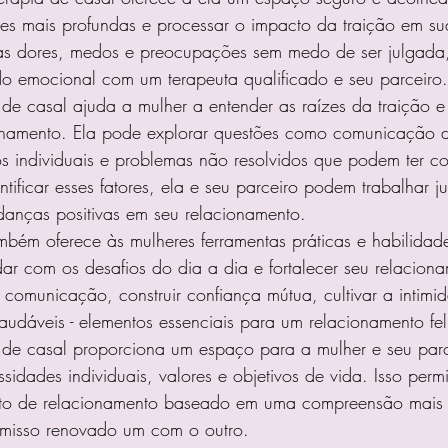
es mais profundas e processar o impacto da traição em sua
as dores, medos e preocupações sem medo de ser julgada
ardo emocional com um terapeuta qualificado e seu parceiro.
 de casal ajuda a mulher a entender as raízes da traição 
onamento. Ela pode explorar questões como comunicação def
os individuais e problemas não resolvidos que podem ter co
ntificar esses fatores, ela e seu parceiro podem trabalhar j
danças positivas em seu relacionamento.
mbém oferece às mulheres ferramentas práticas e habilidad
dar com os desafios do dia a dia e fortalecer seu relaciona
comunicação, construir confiança mútua, cultivar a intimi
saudáveis ​​- elementos essenciais para um relacionamento fe
a de casal proporciona um espaço para a mulher e seu parc
sidades individuais, valores e objetivos de vida. Isso permi
to de relacionamento baseado em uma compreensão mais p
isso renovado um com o outro.