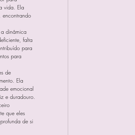
 vida. Ela 
, encontrando 
e a dinâmica 
iciente, falta 
ntribuído para 
untos para 
es de 
mento. Ela 
dade emocional 
liz e duradouro.
eiro 
te que eles 
rofunda de si 