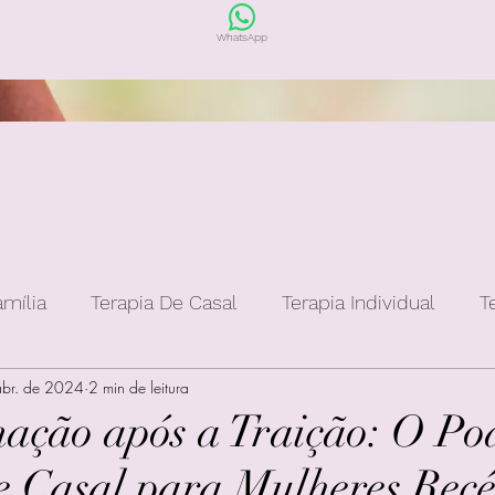
WhatsApp
amília
Terapia De Casal
Terapia Individual
T
abr. de 2024
2 min de leitura
ação após a Traição: O Po
e Casal para Mulheres Rec