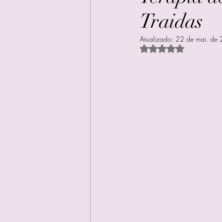
Traidas
Atualizado:
22 de mai. de
Avaliado com NaN d