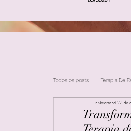
05/50281
Todos os posts
Terapia De F
niviaserrapsi
27 de 
Transform
Terapia d