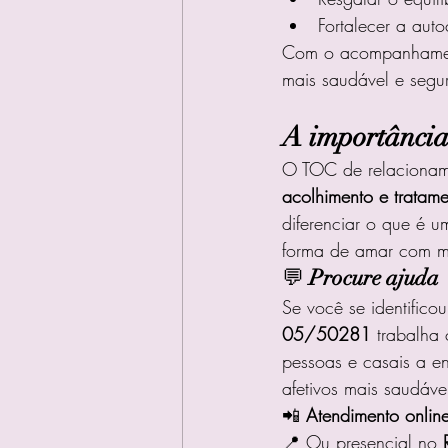
Fortalecer a aut
Com o acompanhamen
mais saudável e segu
A importância
O TOC de relacionam
acolhimento e tratame
diferenciar o que é u
forma de amar com ma
💬 
Procure ajuda
Se você se identifico
05/50281
 trabalha
pessoas e casais a en
afetivos mais saudáve
📲 
Atendimento onlin
📍 Ou presencial no 