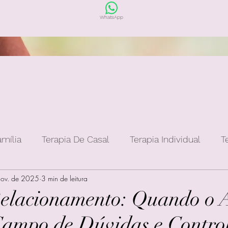
WhatsApp
amília
Terapia De Casal
Terapia Individual
T
nov. de 2025
3 min de leitura
elacionamento: Quando o 
ampo de Dúvidas e Contro