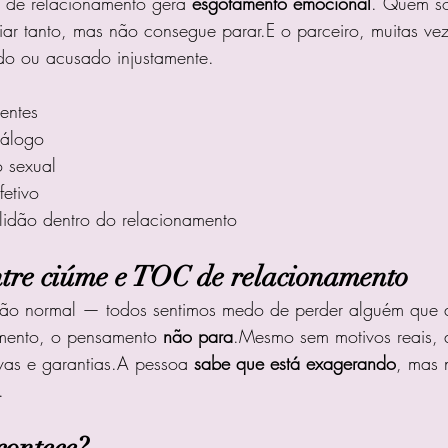
de relacionamento gera 
esgotamento emocional
. Quem so
ar tanto, mas não consegue parar.E o parceiro, muitas vez
ado ou acusado injustamente.
entes
iálogo
 sexual
fetivo
lidão dentro do relacionamento
ntre ciúme e TOC de relacionamento
ão normal — todos sentimos medo de perder alguém que
mento, o pensamento 
não para
.Mesmo sem motivos reais, a
vas e garantias.A pessoa 
sabe que está exagerando
, mas 
.