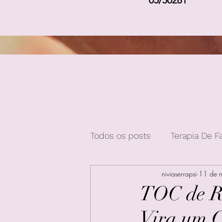
05/50281
Todos os posts
Terapia De F
niviaserrapsi
11 de 
TOC de R
Vira um C