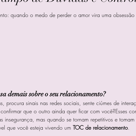
e 5 estrelas.
nto: quando o medo de perder o amor vira uma obsessão
nsa demais sobre o seu relacionamento?
s, procura sinais nas redes sociais, sente ciúmes de intera
 confirmar que o outro ainda quer ficar com você?Esses c
 insegurança, mas quando se tornam repetitivos e tomam 
vel que você esteja vivendo um 
TOC de relacionamento
.