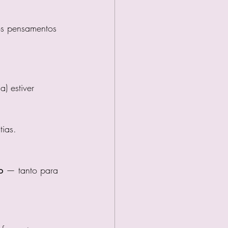
os pensamentos 
) estiver 
tias.
o
 — tanto para 