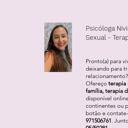
Psicóloga Nivi
Sexual - Terap
Pronto(a) para vi
deixando para tr
relacionamento? 
Ofereço
terapia 
família, terapia
disponível onlin
continentes ou p
botão e contate
971506761
. Junt