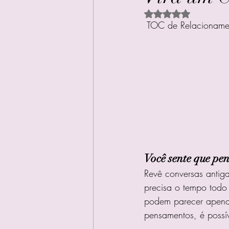
Avaliado com NaN d
 TOC de Relacioname
Você sente que pe
Revê conversas antiga
precisa o tempo todo
podem parecer apenas
pensamentos, é possí