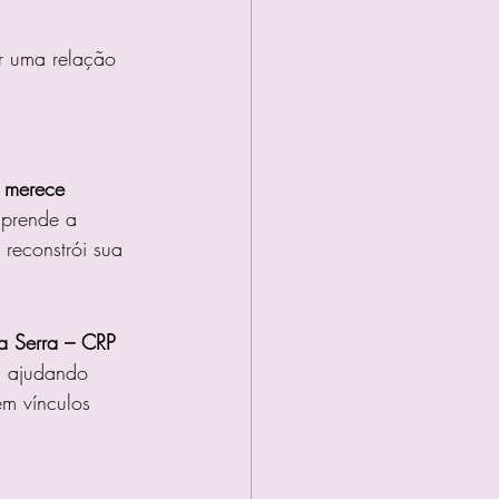
er uma relação 
 
merece 
aprende a 
e reconstrói sua 
a Serra – CRP 
, ajudando 
em vínculos 