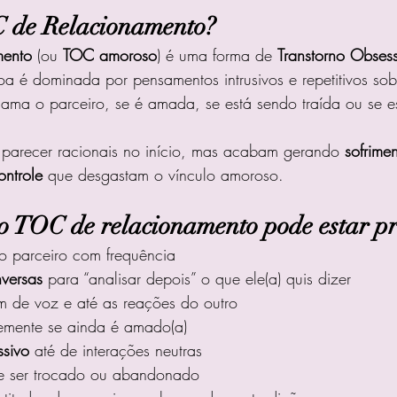
C de Relacionamento?
mento
 (ou 
TOC amoroso
) é uma forma de 
Transtorno Obses
oa é dominada por pensamentos intrusivos e repetitivos sob
ama o parceiro, se é amada, se está sendo traída ou se e
parecer racionais no início, mas acabam gerando 
sofrime
ntrole
 que desgastam o vínculo amoroso.
 o TOC de relacionamento pode estar pr
do parceiro com frequência
nversas
 para “analisar depois” o que ele(a) quis dizer
om de voz e até as reações do outro
temente se ainda é amado(a)
ssivo
 até de interações neutras
e ser trocado ou abandonado