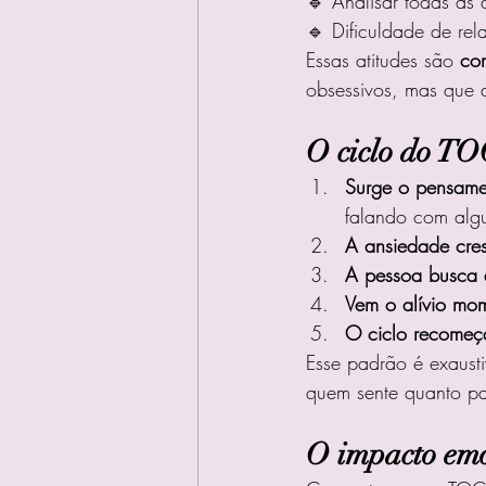
🔹 Analisar todas as 
🔹 Dificuldade de re
Essas atitudes são 
co
obsessivos, mas que
O ciclo do TO
Surge o pensamen
falando com alg
A ansiedade cre
A pessoa busca a
Vem o alívio mo
O ciclo recomeç
Esse padrão é exaust
quem sente quanto p
O impacto emo