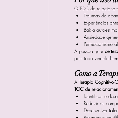
Por que isso a
O TOC de relacioname
Traumas de aba
Experiências ante
Baixa autoestima
Ansiedade gener
Perfeccionismo a
A pessoa quer 
certez
pois todo vínculo hu
Como a Terap
A 
Terapia Cognitivo-
TOC de relacionamen
Identificar e des
Reduzir os compo
Desenvolver 
tole
Resgatar o equil