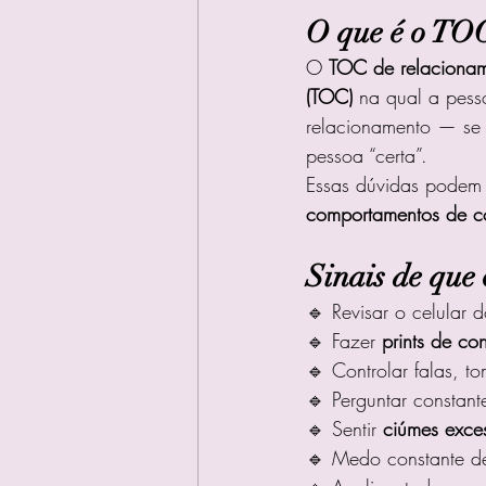
O que é o TO
O 
TOC de relaciona
(TOC)
 na qual a pess
relacionamento — se 
pessoa “certa”.
Essas dúvidas podem 
comportamentos de co
Sinais de que
🔹 Revisar o celular 
🔹 Fazer 
prints de co
🔹 Controlar falas, t
🔹 Perguntar constan
🔹 Sentir 
ciúmes exce
🔹 Medo constante d