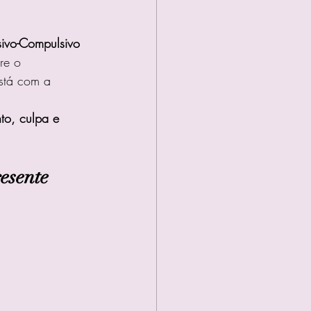
sivo-Compulsivo 
re o 
stá com a 
nto, culpa e 
esente