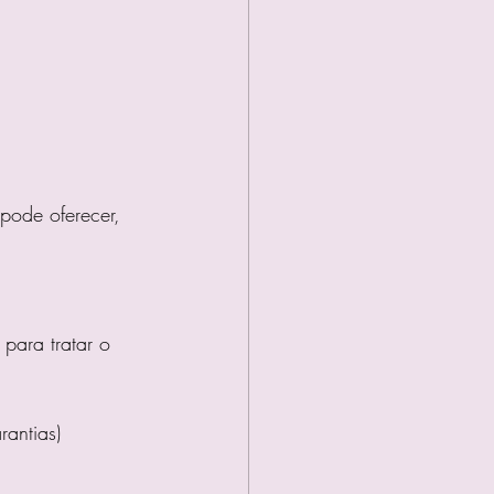
ode oferecer, 
para tratar o 
antias)