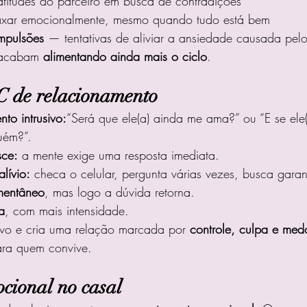
atitudes do parceiro em busca de contradições
laxar emocionalmente, mesmo quando tudo está bem
mpulsões
 — tentativas de aliviar a ansiedade causada pel
 acabam 
alimentando ainda mais o ciclo
.
C de relacionamento
to intrusivo:
“Será que ele(a) ainda me ama?” ou “E se ele(a
uém?”.
sce:
 a mente exige uma resposta imediata.
lívio:
 checa o celular, pergunta várias vezes, busca garan
mentâneo
, mas logo a dúvida retorna.
a
, com mais intensidade.
ivo e cria uma relação marcada por 
controle, culpa e med
ara quem convive.
cional no casal