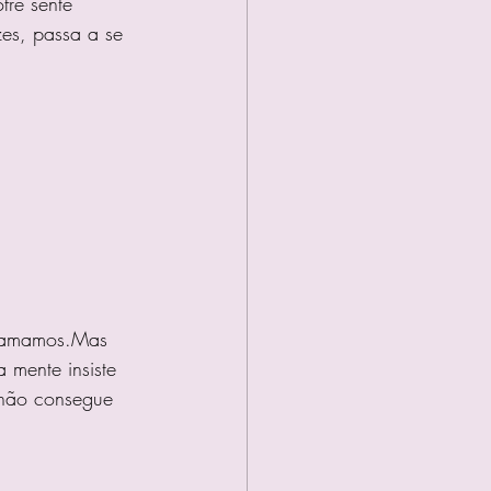
fre sente 
es, passa a se 
 amamos.Mas 
 mente insiste 
não consegue 