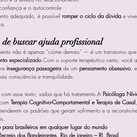
oconfiança e o autocontrole
to adequado, é possível 
romper o ciclo da dúvida
 e viv
ra.
 de buscar ajuda profissional
ento não é apenas “ciúme demais” — é um transtorno que
nto 
especializado
.Com
 o suporte terapêutico certo, você 
ma 
insegurança passageira
 de um 
pensamento obsessivo
, 
is consciência e tranquilidade.
u com esse texto, saiba que há tratamento.A 
Psicóloga Nívi
 com 
Terapia Cognitivo-Comportamental e Terapia de Casal
tenderem os padrões que geram sofrimento e a reconstruír
is.
e para brasileiros em qualquer lugar do mundo
Recreio dos Bandeirantes, Rio de janeiro – RJ, Brasil