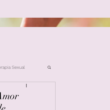
erapia Sexual
Amor
le