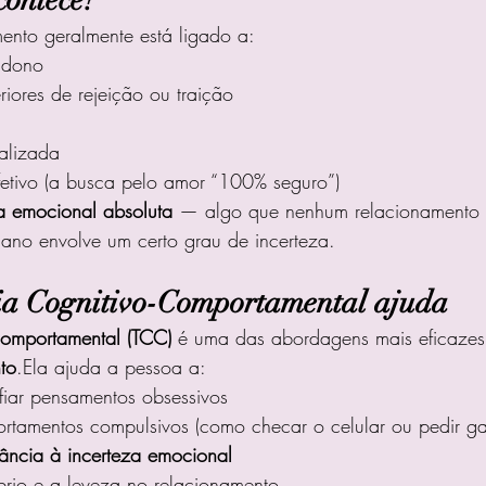
contece?
nto geralmente está ligado a:
ndono
riores de rejeição ou traição
alizada
fetivo (a busca pelo amor “100% seguro”)
a emocional absoluta
 — algo que nenhum relacionamento p
mano envolve um certo grau de incerteza.
ia Cognitivo-Comportamental ajuda
Comportamental (TCC)
 é uma das abordagens mais eficazes 
to
.Ela ajuda a pessoa a:
afiar pensamentos obsessivos
rtamentos compulsivos (como checar o celular ou pedir gar
rância à incerteza emocional
íbrio e a leveza no relacionamento