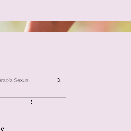
erapia Sexual
s