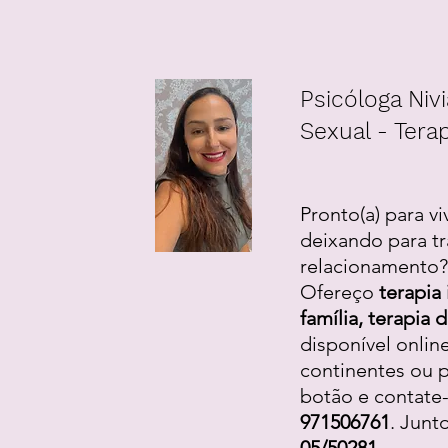
Psicóloga Nivi
Sexual - Terap
Pronto(a) para vi
deixando para tr
relacionamento? 
Ofereço
terapia 
família, terapia
disponível onlin
continentes ou p
botão e contate
971506761
. Junt