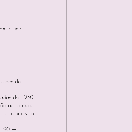
van, é uma 
essões de 
écadas de 1950 
ão ou recursos, 
 referências ou 
 e 90 — 