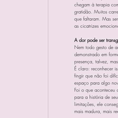
chegam à terapia co
gratidão. Muitos carr
que faltaram. Mas ser
as cicatrizes emocio
A dor pode ser trans
Nem todo gesto de am
demonstrado em forma 
presença, talvez, ma
É claro: reconhecer 
fingir que não foi di
espaço para algo no
Foi o que aconteceu c
para a história de s
limitações, ele cons
mais madura, mais rea