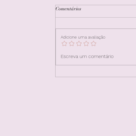
Comentários
Adicione uma avaliação
Apego e Afeto para Casais e
Escreva um comentário
Famílias: Fortalecendo Laços e
Melhorando Relações