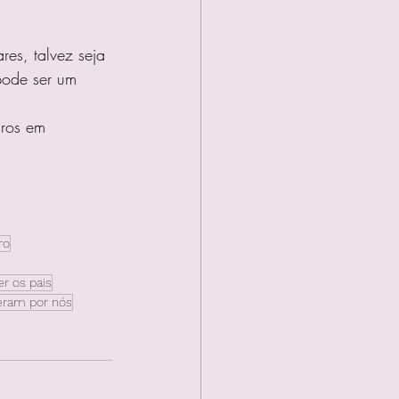
es, talvez seja 
pode ser um 
iros em 
ro
r os pais
zeram por nós