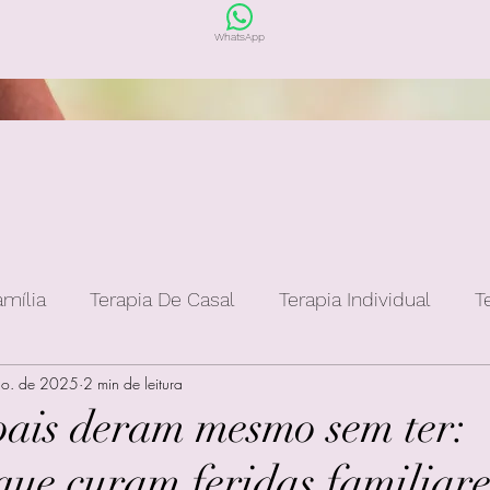
WhatsApp
amília
Terapia De Casal
Terapia Individual
T
go. de 2025
2 min de leitura
pais deram mesmo sem ter:
que curam feridas familiare