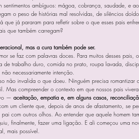
m sentimentos ambíguos: mágoa, cobrança, saudade, e a
egam o peso de histórias mal resolvidas, de silêncios doído
á que já pararam para refletir sobre o que esses pais enfr
nais que também carregam?
geracional, mas a cura também pode ser.
or se faz com palavras doces. Para muitos desses pais, o
de trabalho duro, comida no prato, roupa lavada, discipl
s não necessariamente intenção.
isso não invalida o que doeu. Ninguém precisa romantizar 
fícil. Mas compreender o contexto em que nossos pais viver
vo — 
aceitação, empatia e, em alguns casos, reconciliaçã
om um cliente que, depois de anos de afastamento, se per
eu pai com outros olhos. Ao entender que aquele homem ta
eguiu, finalmente, fazer uma ligação. E ali começou uma n
l, mais possível.