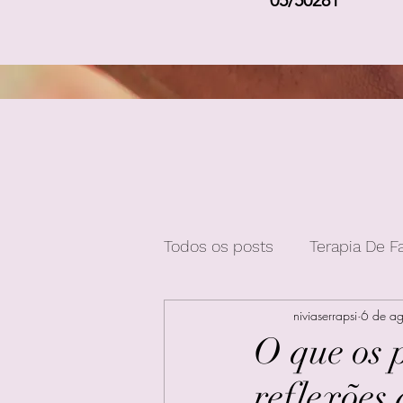
05/50281
Todos os posts
Terapia De F
niviaserrapsi
6 de a
O que os 
reflexões 