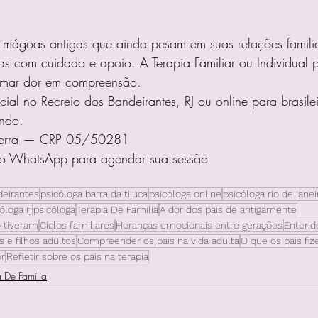
 mágoas antigas que ainda pesam em suas relações familiar
as com cuidado e apoio. A Terapia Familiar ou Individual 
rmar dor em compreensão.
ial no Recreio dos Bandeirantes, RJ ou online para brasile
ndo.
a Serra — CRP 05/50281
do WhatsApp para agendar sua sessão 
deirantes
psicóloga barra da tijuca
psicóloga online
psicóloga rio de janei
óloga rj
psicóloga
Terapia De Familia
A dor dos pais de antigamente
 tiveram
Ciclos familiares
Heranças emocionais entre gerações
Entende
 e filhos adultos
Compreender os pais na vida adulta
O que os pais fi
r
Refletir sobre os pais na terapia
a De Família