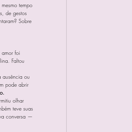
o mesmo tempo 
s, de gestos 
entaram? Sobre 
 amor foi 
ina. Faltou 
a ausência ou 
am pode abrir 
o.
mitiu olhar 
mbém teve suas 
ova conversa — 