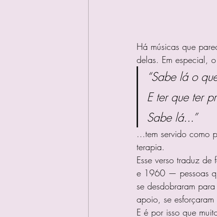
Há músicas que pare
delas. Em especial, o
“Sabe lá o que
E ter que ter p
Sabe lá...”
...tem servido como 
terapia.
Esse verso traduz de
e 1960 — pessoas que
se desdobraram para o
apoio, se esforçaram
E é por isso que mui