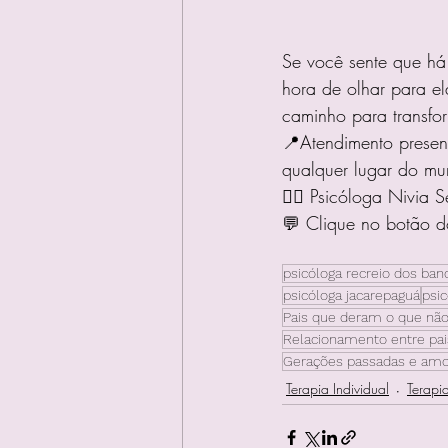
Se você sente que há
hora de olhar para el
caminho para transfo
📍Atendimento presenc
qualquer lugar do mu
👩‍⚕️ Psicóloga Nivi
💬 Clique no botão 
psicóloga recreio dos ban
psicóloga jacarepaguá
psic
Pais que deram o que não
Relacionamento entre pais
Gerações passadas e amo
Terapia Individual
Terapi