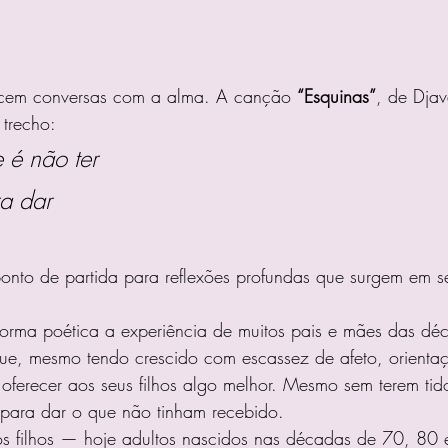
cem conversas com a alma. A canção 
“Esquinas”
, de Dja
 trecho:
 é não ter
ra dar
ponto de partida para reflexões profundas que surgem em s
 forma poética a experiência de muitos pais e mães das d
, mesmo tendo crescido com escassez de afeto, orientaç
ferecer aos seus filhos algo melhor. Mesmo sem terem tido
 para dar o que não tinham recebido.
tos filhos — hoje adultos nascidos nas décadas de 70, 80