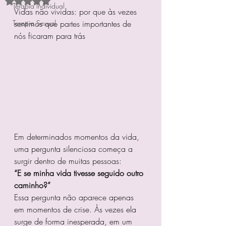
Avaliado com NaN de 5 estrelas.
Terapia Individual
Vidas não vividas: por que às vezes 
Terapia Sexual
sentimos que partes importantes de 
nós ficaram para trás
Em determinados momentos da vida, 
uma pergunta silenciosa começa a 
surgir dentro de muitas pessoas:
“E se minha vida tivesse seguido outro 
caminho?”
Essa pergunta não aparece apenas 
em momentos de crise. Às vezes ela 
surge de forma inesperada, em um 