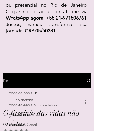
ou presencial no Rio de Janeiro.
Clique no botão e contate-me via
WhatsApp agora:
+55 21-971506761
.
Juntos, vamos transformar sua
jornada.
CRP 05/50281
Post
Todos os posts
niviaserrapsi
Todos os posts
14 de mar.
5 min de leitura
O fascínio das vidas não
Terapia De Família
vividas
Terapia De Casal