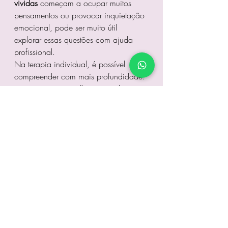
vividas
 começam a ocupar muitos 
pensamentos ou provocar inquietação 
emocional, pode ser muito útil 
explorar essas questões com ajuda 
profissional.
Na terapia individual, é possível 
compreender com mais profundidade:
o que essas reflexões revelam 
sobre sua história
quais partes da sua identidade 
ficaram adormecidas
quais mudanças ainda são 
possíveis no presente
A terapia não busca apagar o 
passado nem gerar arrependimento.
O objetivo é ajudar a pessoa a 
compreender sua própria história e 
recuperar partes de si que podem ter 
sido deixadas de lado ao longo da 