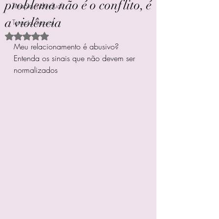
problema não é o conflito, é
Terapia Individual
a violência
Terapia Sexual
Avaliado com NaN de 5 estrelas.
Meu relacionamento é abusivo? 
Entenda os sinais que não devem ser 
normalizados