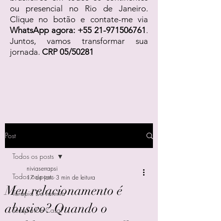
ou presencial no Rio de Janeiro.
Clique no botão e contate-me via
WhatsApp agora:
+55 21-971506761
.
Juntos, vamos transformar sua
jornada.
CRP 05/50281
Post
Todos os posts
niviaserrapsi
Todos os posts
17 de jan.
3 min de leitura
Meu relacionamento é
Terapia De Família
abusivo? Quando o
Terapia De Casal