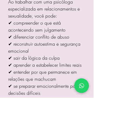
Ao trabalhar com uma psicóloga 
especializada em relacionamentos e 
sexualidade, você pode:
✔ compreender o que está 
acontecendo sem julgamento
✔ diferenciar conflito de abuso
✔ reconstruir autoestima e segurança 
emocional
✔ sair da lógica da culpa
✔ aprender a estabelecer limites reais
✔ entender por que permanece em 
relações que machucam
✔ se preparar emocionalmente para 
decisões difíceis
✔ resgatar sua identidade, desejo e 
autonomia
A terapia não diz o que você deve 
fazer. Ela 
te devolve clareza, força e 
escolha
.