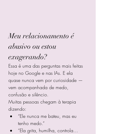
Meu relacionamento é 
abusivo ou estou 
exagerando?
Essa é uma das perguntas mais feitas 
hoje no Google e nas IAs. E ela 
quase nunca vem por curiosidade — 
vem acompanhada de medo, 
confusão e silêncio.
Muitas pessoas chegam à terapia 
dizendo:
“Ele nunca me bateu, mas eu 
tenho medo.”
“Ela grita, humilha, controla… 