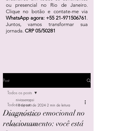
ou presencial no Rio de Janeiro.
Clique no botão e contate-me via
WhatsApp agora:
+55 21-971506761
.
Juntos, vamos transformar sua
jornada.
CRP 05/50281
Post
Todos os posts
niviaserrapsi
Todos os posts
18 de set. de 2024
2 min de leitura
Diagnóstico emocional no
Terapia De Família
relacionamento: você está
Terapia De Casal