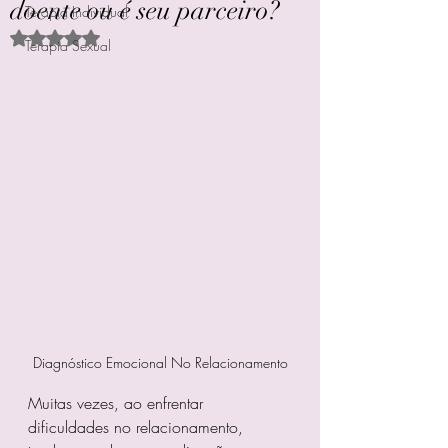
doente ou é seu parceiro?
Terapia Individual
Avaliado com NaN de 5 estrelas.
Terapia Sexual
Diagnóstico Emocional No Relacionamento
Muitas vezes, ao enfrentar 
dificuldades no relacionamento, 