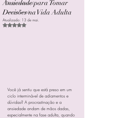
Ansiedade para Tomar
Terapia Individual
Decisões na Vida Adulta
Terapia Sexual
Atualizado:
13 de mai.
Avaliado com NaN de 5 estrelas.
Você já sentiu que está preso em um 
ciclo interminável de adiamentos e 
dúvidas? A procrastinação e a 
ansiedade andam de mãos dadas, 
especialmente na fase adulta, quando 