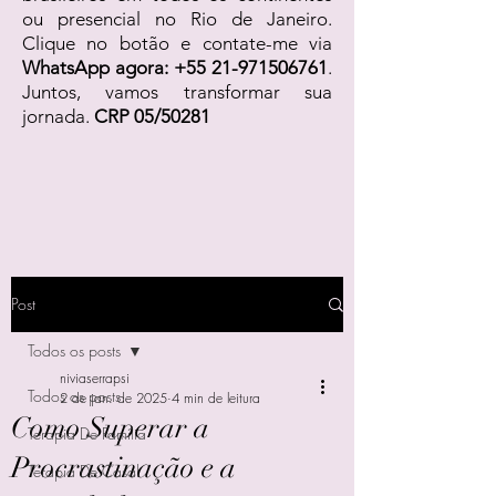
ou presencial no Rio de Janeiro.
Clique no botão e contate-me via
WhatsApp agora:
+55 21-971506761
.
Juntos, vamos transformar sua
jornada.
CRP 05/50281
Post
Todos os posts
niviaserrapsi
Todos os posts
2 de jan. de 2025
4 min de leitura
Como Superar a
Terapia De Família
Procrastinação e a
Terapia De Casal