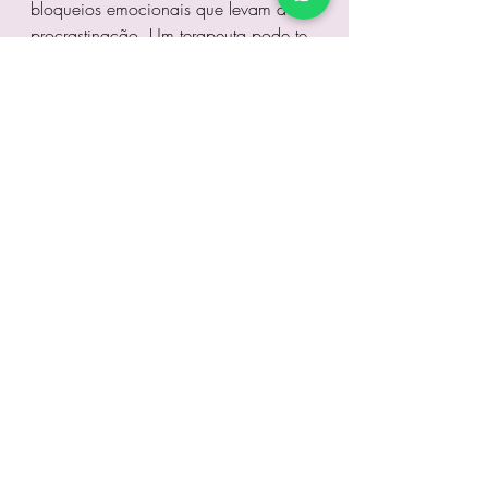
bloqueios emocionais que levam à 
procrastinação. Um terapeuta pode te 
ajudar a entender seus padrões de 
comportamento e a criar estratégias 
para superá-los.
Mudança: Um Passo de Cada 
Vez
Mudar não significa transformar sua 
vida da noite para o dia. É um 
processo gradual que exige 
paciência, coragem e ação. Cada 
pequeno passo conta, e o mais 
importante é começar.
Reflexão Final
Pense em algo que você tem adiado 
por medo ou ansiedade. Agora 
imagine como seria sua vida daqui a 