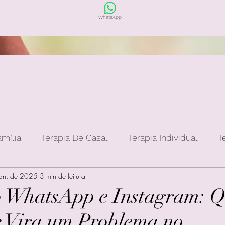
WhatsApp
amília
Terapia De Casal
Terapia Individual
T
jan. de 2025
3 min de leitura
o WhatsApp e Instagram: 
e Vira um Problema no