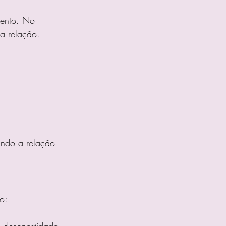
mento. No 
a relação. 
ando a relação 
o:
u desonestidade.