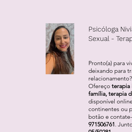
Psicóloga Nivi
Sexual - Terap
Pronto(a) para vi
deixando para tr
relacionamento? 
Ofereço
terapia 
família, terapia
disponível onlin
continentes ou p
botão e contate
971506761
. Junt