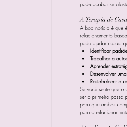
pode acabar se afast
A Terapia de Cas
A boa notícia é que 
relacionamento basea
pode ajudar casais q
Identificar padr
Trabalhar a aut
Aprender estraté
Desenvolver uma 
Restabelecer a c
Se você sente que o c
ser o primeiro passo 
para que ambos comp
para o relacionament