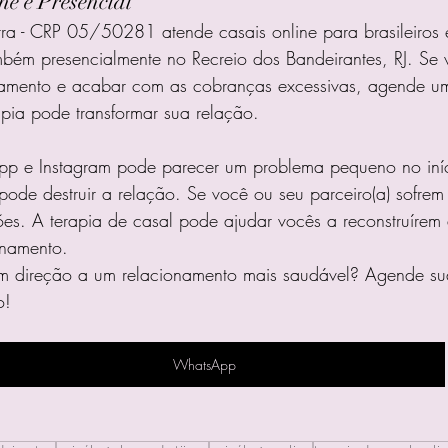
e e Presencial
rra - CRP 05/50281 atende casais online para brasileiros
bém presencialmente no Recreio dos Bandeirantes, RJ. Se 
namento e acabar com as cobranças excessivas, agende u
pia pode transformar sua relação.
p e Instagram pode parecer um problema pequeno no iníc
ode destruir a relação. Se você ou seu parceiro(a) sofrem
es. A terapia de casal pode ajudar vocês a reconstruírem 
onamento.
m direção a um relacionamento mais saudável? Agende su
o!
WhatsApp