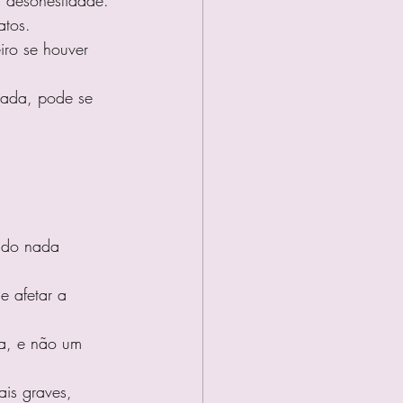
atos.
iro se houver 
tada, pode se 
ndo nada 
 afetar a 
a, e não um 
is graves, 