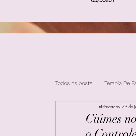
05/50281
Todos os posts
Terapia De F
niviaserrapsi
29 de 
Ciúmes n
o Control