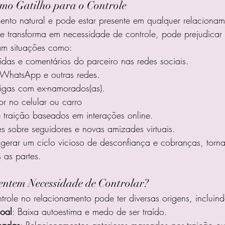
mo Gatilho para o Controle
ento natural e pode estar presente em qualquer relaciona
e transforma em necessidade de controle, pode prejudicar 
tam situações como:
tidas e comentários do parceiro nas redes sociais.
 WhatsApp e outras redes.
tigas com ex-namorados(as).
or no celular ou carro
e traição baseados em interações online.
es sobre seguidores e novas amizades virtuais.
 gerar um ciclo vicioso de desconfiança e cobranças, torn
 as partes.
entem Necessidade de Controlar?
role no relacionamento pode ter diversas origens, incluind
oal
: Baixa autoestima e medo de ser traído.
sadas
: Relacionamentos anteriores marcados por traição o