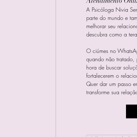
Atendimento Onlin
A Psicóloga Nivia Se
parte do mundo e tam
melhorar seu relacio
descubra como a tera
O ciúmes no WhatsAp
quando não tratado, p
hora de buscar soluçõ
fortalecerem o relaci
Quer dar um passo e
transforme sua relaçã