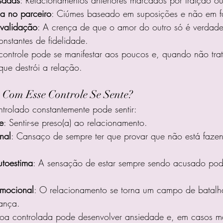
ça no parceiro
: Ciúmes baseado em suposições e não em f
validação
: A crença de que o amor do outro só é verdade
nstantes de fidelidade.
controle pode se manifestar aos poucos e, quando não tra
ue destrói a relação.
Com Esse Controle Se Sente?
trolado constantemente pode sentir:
e
: Sentir-se preso(a) ao relacionamento.
nal
: Cansaço de sempre ter que provar que não está faze
utoestima
: A sensação de estar sempre sendo acusado pode
emocional
: O relacionamento se torna um campo de batalh
ança.
a controlada pode desenvolver ansiedade e, em casos ma