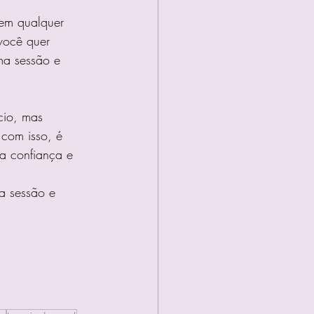
 em qualquer 
você quer 
ma sessão e 
io, mas 
 com isso, é 
a confiança e 
a sessão e 