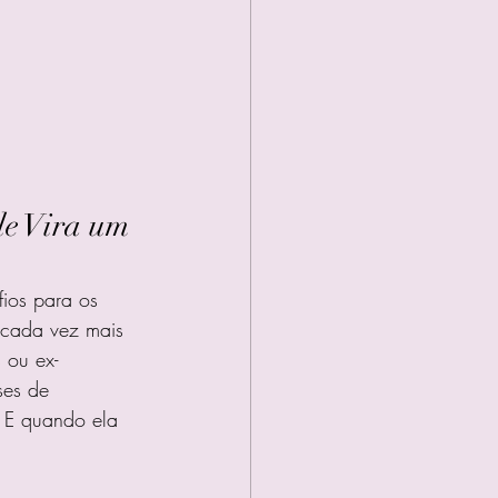
e Vira um 
ios para os 
 cada vez mais 
 ou ex-
ses de 
 E quando ela 