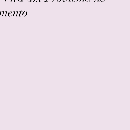
amento
e 5 estrelas.