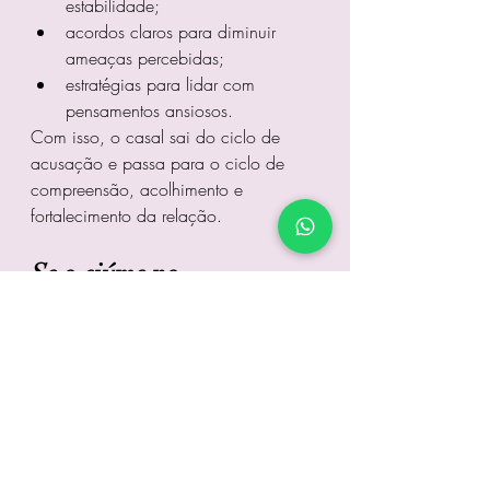
estabilidade;
acordos claros para diminuir 
ameaças percebidas;
estratégias para lidar com 
pensamentos ansiosos.
Com isso, o casal sai do ciclo de 
acusação e passa para o ciclo de 
compreensão, acolhimento e 
fortalecimento da relação.
Se o ciúme no 
relacionamento tem te 
machucado 
emocionalmente
Saiba que você não precisa enfrentar 
isso sozinho(a).O ciúme é um pedido 
de atenção interno, não um sinal de 