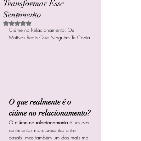
Transformar Esse
Terapia Individual
Sentimento
Terapia Sexual
Avaliado com NaN de 5 estrelas.
Ciúme no Relacionamento: Os 
Motivos Reais Que Ninguém Te Conta
O que realmente é o 
ciúme no relacionamento?
O 
ciúme no relacionamento
 é um dos 
sentimentos mais presentes entre 
casais, mas também um dos mais mal 