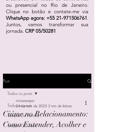
ou presencial no Rio de Janeiro.
Clique no botão e contate-me via
WhatsApp agora:
+55 21-971506761
.
Juntos, vamos transformar sua
jornada.
CRP 05/50281
Post
Todos os posts
niviaserrapsi
Todos os posts
24 de nov. de 2025
3 min de leitura
Ciúme no Relacionamento:
Terapia De Família
Como Entender, Acolher e
Terapia De Casal