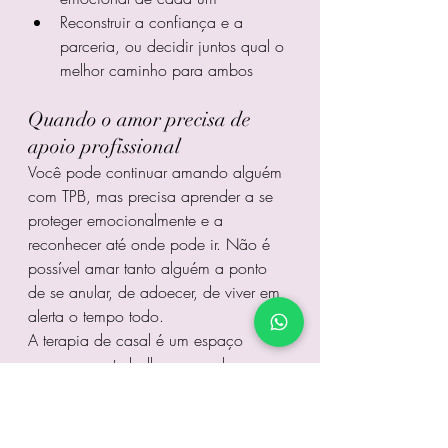
Reconstruir a confiança e a 
parceria, ou decidir juntos qual o 
melhor caminho para ambos
Quando o amor precisa de 
apoio profissional
Você pode continuar amando alguém 
com TPB, mas precisa aprender a se 
proteger emocionalmente e a 
reconhecer até onde pode ir. Não é 
possível amar tanto alguém a ponto 
de se anular, de adoecer, de viver em 
alerta o tempo todo.
A terapia de casal é um espaço 
seguro para trabalhar essas dores, 
entender melhor o transtorno e 
construir, com apoio profissional, uma 
forma mais saudável de se relacionar.