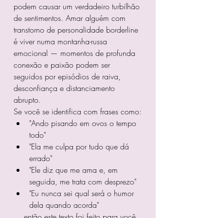
podem causar um verdadeiro turbilhão 
de sentimentos. Amar alguém com 
transtorno de personalidade borderline 
é viver numa montanha-russa 
emocional — momentos de profunda 
conexão e paixão podem ser 
seguidos por episódios de raiva, 
desconfiança e distanciamento 
abrupto.
Se você se identifica com frases como:
"Ando pisando em ovos o tempo 
todo"
"Ela me culpa por tudo que dá 
errado"
"Ele diz que me ama e, em 
seguida, me trata com desprezo"
"Eu nunca sei qual será o humor 
dela quando acorda"
… então este texto foi feito para você.