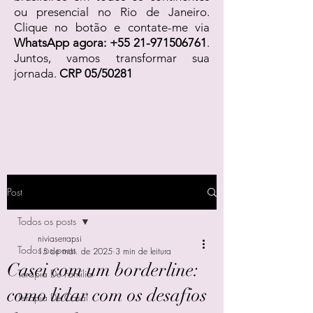
ou presencial no Rio de Janeiro.
Clique no botão e contate-me via
WhatsApp agora:
+55 21-971506761
.
Juntos, vamos transformar sua
jornada.
CRP 05/50281
Post
Todos os posts
niviaserrapsi
Todos os posts
15 de mai. de 2025
3 min de leitura
Casei com um borderline:
Terapia De Família
como lidar com os desafios
Terapia De Casal