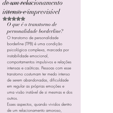
de um relacionamento
Terapia Individual
intenso e imprevisível
Terapia Sexual
Avaliado com NaN de 5 estrelas.
O que é o transtorno de 
personalidade borderline?
O transtorno de personalidade 
borderline (TPB) é uma condição 
psicológica complexa, marcada por 
instabilidade emocional, 
comportamentos impulsivos e relações 
intensas e caóticas. Pessoas com esse 
transtorno costumam ter medo intenso 
de serem abandonadas, dificuldade 
em regular as próprias emoções e 
uma visão instável de si mesmas e dos 
outros.
Esses aspectos, quando vividos dentro 
de um relacionamento amoroso, 