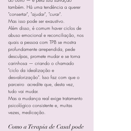
do outro — e pela sua salvação 
também. Há uma tendência a querer 
"consertar", "ajudar", "curar".
Mas isso pode ser exaustivo.
Além disso, é comum haver ciclos de 
abuso emocional e reconciliação, nos 
quais a pessoa com TPB se mostra 
profundamente arrependida, pede 
desculpas, promete mudar e se torna 
carinhosa — criando o chamado 
"ciclo da idealização e 
desvalorização". Isso faz com que o 
parceiro  acredite que, desta vez, 
tudo vai mudar.
Mas a mudança real exige tratamento 
psicológico consistente e, muitas 
vezes, medicação.
Como a Terapia de Casal pode 