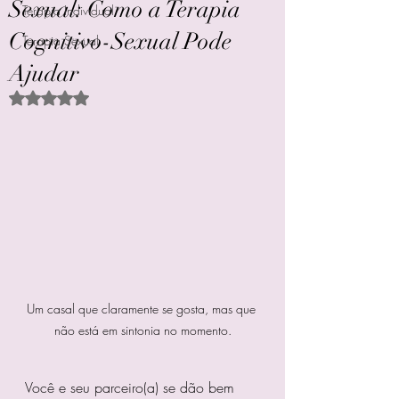
Sexual: Como a Terapia
Terapia Individual
Cognitivo-Sexual Pode
Terapia Sexual
Ajudar
Avaliado com NaN de 5 estrelas.
Um casal que claramente se gosta, mas que 
não está em sintonia no momento.
Você e seu parceiro(a) se dão bem 