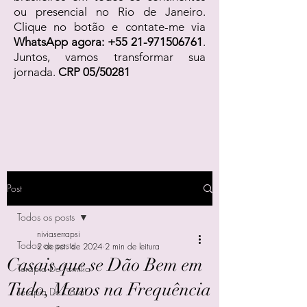
ou presencial no Rio de Janeiro.
Clique no botão e contate-me via
WhatsApp agora:
+55 21-971506761
.
Juntos, vamos transformar sua
jornada.
CRP 05/50281
Post
Todos os posts
niviaserrapsi
Todos os posts
2 de set. de 2024
2 min de leitura
Casais que se Dão Bem em
Terapia De Família
Tudo, Menos na Frequência
Terapia De Casal