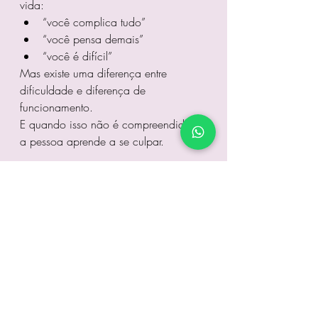
vida:
“você complica tudo”
“você pensa demais”
“você é difícil”
Mas existe uma diferença entre 
dificuldade e diferença de 
funcionamento.
E quando isso não é compreendido, 
a pessoa aprende a se culpar.
QUANDO PROCURAR 
AJUDA
Pode ser importante buscar ajuda 
quando há:
exaustão frequente
dificuldades nos relacionamentos
sensação constante de 