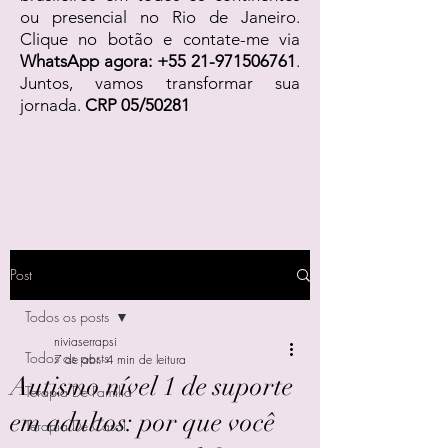
ou presencial no Rio de Janeiro.
Clique no botão e contate-me via
WhatsApp agora:
+55 21-971506761
.
Juntos, vamos transformar sua
jornada.
CRP 05/50281
Post
Todos os posts
niviaserrapsi
Todos os posts
7 de abr.
4 min de leitura
Autismo nível 1 de suporte
Terapia De Família
em adultos: por que você
Terapia De Casal