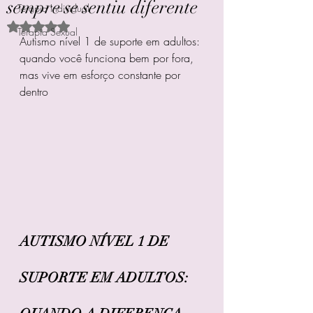
sempre se sentiu diferente
Terapia Individual
Avaliado com NaN de 5 estrelas.
Terapia Sexual
Autismo nível 1 de suporte em adultos: 
quando você funciona bem por fora, 
mas vive em esforço constante por 
dentro
AUTISMO NÍVEL 1 DE 
SUPORTE EM ADULTOS: 