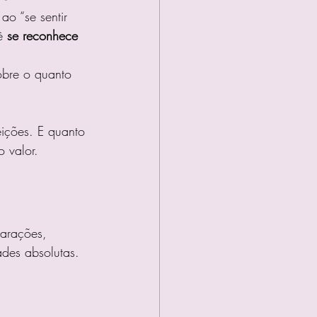
o “se sentir 
ê 
se reconhece 
obre o quanto 
eições. E quanto 
 valor.
parações, 
des absolutas. 