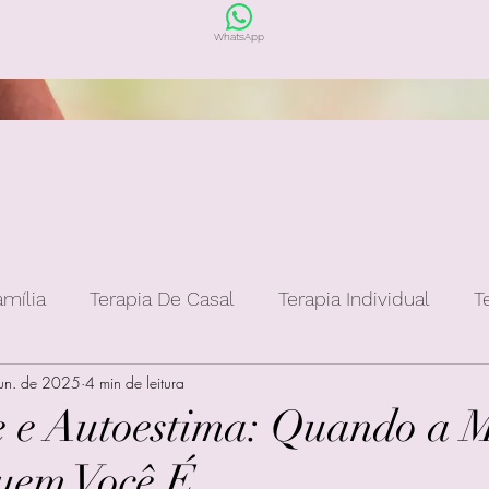
WhatsApp
amília
Terapia De Casal
Terapia Individual
T
jun. de 2025
4 min de leitura
 e Autoestima: Quando a 
uem Você É