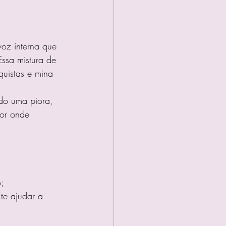
oz interna que 
Essa mistura de 
uistas e mina 
o uma piora, 
por onde 
;
te ajudar a 