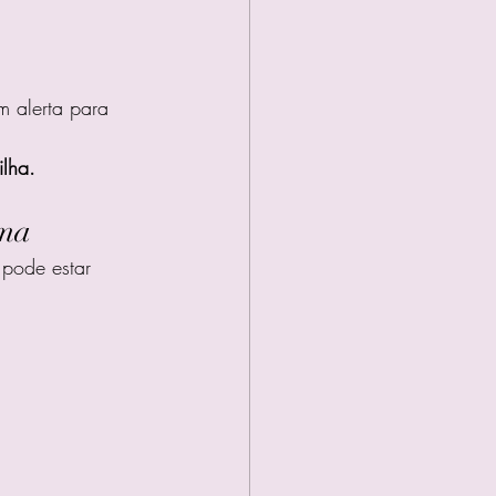
m alerta para 
ilha.
ima
 pode estar 