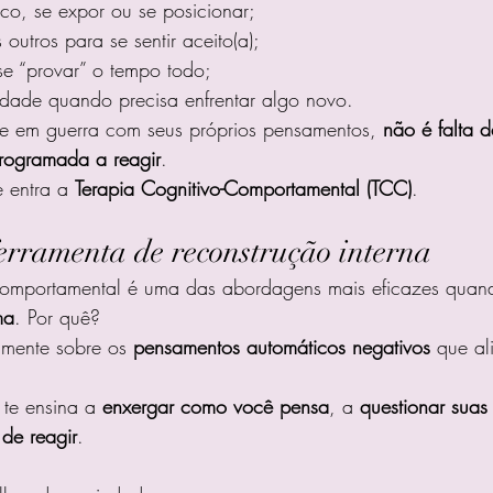
ico, se expor ou se posicionar;
outros para se sentir aceito(a);
se “provar” o tempo todo;
edade quando precisa enfrentar algo novo.
ve em guerra com seus próprios pensamentos, 
não é falta d
rogramada a reagir
.
 entra a 
Terapia Cognitivo-Comportamental (TCC)
.
rramenta de reconstrução interna
Comportamental é uma das abordagens mais eficazes quan
ma
. Por quê?
amente sobre os 
pensamentos automáticos negativos
 que al
te ensina a 
enxergar como você pensa
, a 
questionar suas
 de reagir
.