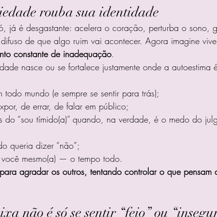
edade rouba sua identidade
ó, já é desgastante: acelera o coração, perturba o sono, 
ifuso de que algo ruim vai acontecer. Agora imagine viver
nto constante de inadequação
.
dade nasce ou se fortalece justamente onde a autoestima é 
todo mundo (e sempre se sentir para trás);
por, de errar, de falar em público;
s do “sou tímido(a)” quando, na verdade, é o medo do jul
do queria dizer “não”;
a você mesmo(a) — o tempo todo.
para agradar os outros, tentando controlar o que pensam d
xa não é só se sentir “feio” ou “insegu