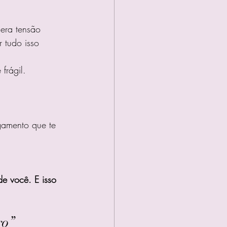
gera tensão 
 tudo isso 
frágil.
gamento que te 
e você. E isso 
ro”