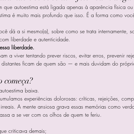
que autoestima está ligada apenas à aparência física ou a
stima é muito mais profundo que isso. É a forma como voc
ocê dá a si mesmo(a), sobre como se trata internamente, s
 com liberdade e autenticidade.
essa liberdade.
m a viver tentando prever riscos, evitar erros, prevenir rej
s distantes ficam de quem são — e mais duvidam do próprio
lo começa?
utoestima baixa.
mulamos experiências dolorosas: críticas, rejeições, com
 irreais. A mente ansiosa grava essas memórias como verda
assa a se ver com os olhos de quem te feriu.
ue criticava demais;