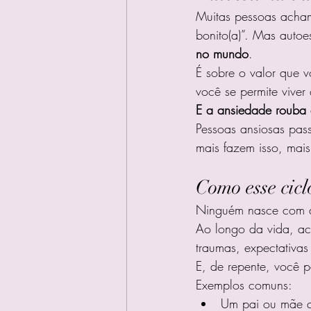
Muitas pessoas acham 
bonito(a)”. Mas autoe
no mundo
.
É sobre o valor que v
você se permite viver
E a ansiedade rouba 
Pessoas ansiosas passa
mais fazem isso, mai
Como esse cic
Ninguém nasce com a
Ao longo da vida, acu
traumas, expectativas
E, de repente, você p
Exemplos comuns:
Um pai ou mãe q