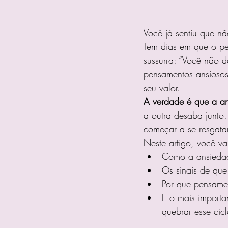
Você já sentiu que nã
Tem dias em que o pei
sussurra: “Você não dá
pensamentos ansiosos
seu valor.
A verdade é que a a
a outra desaba junto.
começar a se resgatar
Neste artigo, você va
Como a ansiedade
Os sinais de que
Por que pensamen
E o mais importan
quebrar esse cicl