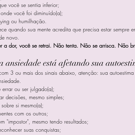
e você se sentia inferior;
onde você foi diminuído(a);
lying ou humilhação.
ece quando sua mente acredita que precisa estar sempre e
de novo.
r a dor, você se retrai. Não tenta. Não se arrisca. Não br
 a ansiedade está afetando sua autoest
 com 3 ou mais dos sinais abaixo, atenção: sua autoestima
nsiedade.
rrar ou ser julgado(a);
ar decisões, mesmo simples;
 sobre si mesmo(a);
entes com os outros;
um "impostor", mesmo tendo resultados;
conhecer suas conquistas;