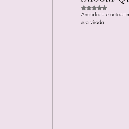
Avaliado com NaN d
Ansiedade e autoesti
sua virada