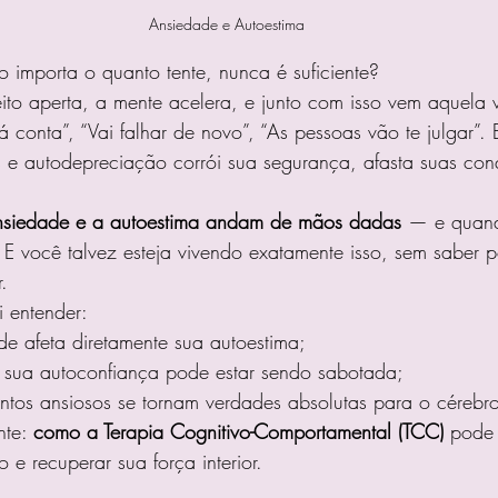
Ansiedade e Autoestima
o importa o quanto tente, nunca é suficiente?
to aperta, a mente acelera, e junto com isso vem aquela v
 conta”, “Vai falhar de novo”, “As pessoas vão te julgar”. 
 e autodepreciação corrói sua segurança, afasta suas conq
nsiedade e a autoestima andam de mãos dadas
 — e quand
 E você talvez esteja vivendo exatamente isso, sem saber 
.
i entender:
 afeta diretamente sua autoestima;
 sua autoconfiança pode estar sendo sabotada;
tos ansiosos se tornam verdades absolutas para o cérebro
te: 
como a Terapia Cognitivo-Comportamental (TCC)
 pode 
o e recuperar sua força interior.