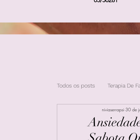
05/50281
Todos os posts
Terapia De F
niviaserrapsi
30 de 
Ansiedade
Sabota Q