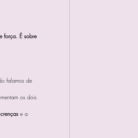
e força. É sobre 
do falamos de 
imentam os dois 
 crenças
 e a 