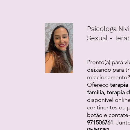
Psicóloga Nivi
Sexual - Terap
Pronto(a) para vi
deixando para tr
relacionamento? 
Ofereço
terapia 
família, terapia
disponível onlin
continentes ou p
botão e contate
971506761
. Junt