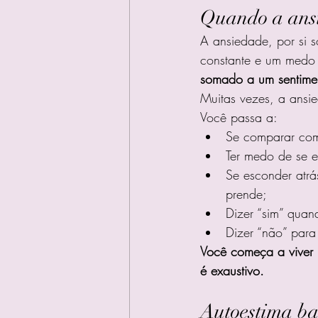
Quando a ansi
A ansiedade, por si s
constante e um medo d
somado a um sentime
Muitas vezes, a ansie
Você passa a:
Se comparar com 
Ter medo de se ex
Se esconder atrá
prende;
Dizer “sim” quan
Dizer “não” par
Você começa a viver 
é exaustivo.
Autoestima bai