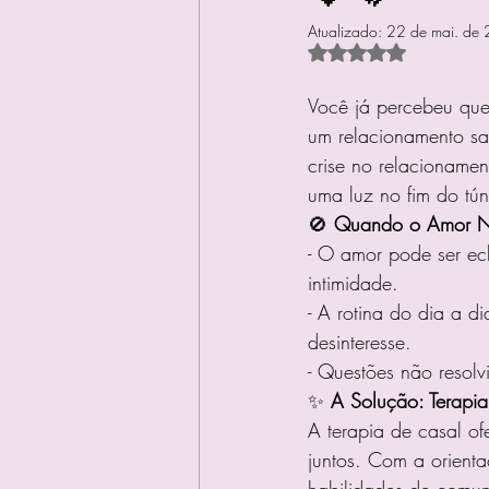
Atualizado:
22 de mai. de
Avaliado com NaN d
Você já percebeu que
um relacionamento sa
crise no relacioname
uma luz no fim do tún
🚫 
Quando o Amor Nã
- O amor pode ser ecl
intimidade.
- A rotina do dia a d
desinteresse.
- Questões não resolv
✨ 
A Solução: Terapia
A terapia de casal of
juntos. Com a orient