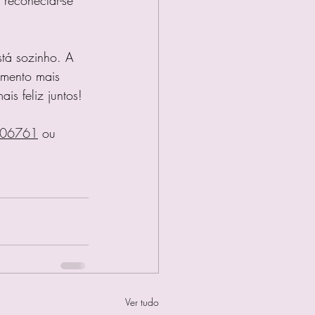
 reconectar-se 
tá sozinho. A 
amento mais 
is feliz juntos! 
506761
 ou 
Ver tudo