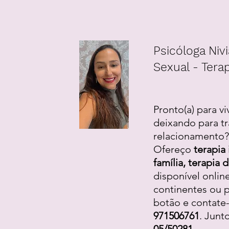
Psicóloga Nivi
Sexual - Terap
Pronto(a) para vi
deixando para tr
relacionamento? 
Ofereço
terapia 
família, terapia
disponível onlin
continentes ou p
botão e contate
971506761
. Junt