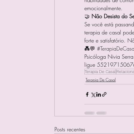
habilidades de comuni
emocionalmente.
🤝 
Não Desista do S
Se você está passand
terapia de casal pode
forte e satisfatório. 
💑💬 
#TerapiaDeCasa
Psicóloga Nivia Ser
ligue 55219715067
Terapia De Casal
Relacion
Terapia De Casal
Posts recentes