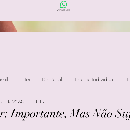
WhatsApp
amília
Terapia De Casal
Terapia Individual
T
mar. de 2024
1 min de leitura
: Importante, Mas Não Suf