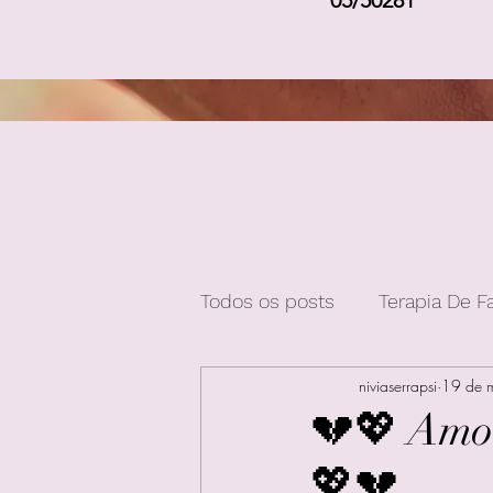
05/50281
Todos os posts
Terapia De F
niviaserrapsi
19 de 
💔💖 Amor
💖💔