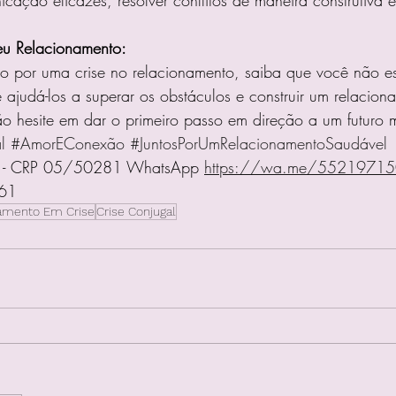
cação eficazes, resolver conflitos de maneira construtiva e
eu Relacionamento:
o por uma crise no relacionamento, saiba que você não es
 ajudá-los a superar os obstáculos e construir um relacion
Não hesite em dar o primeiro passo em direção a um futuro ma
l
#AmorEConexão
#JuntosPorUmRelacionamentoSaudável
ra - CRP 05/50281 WhatsApp 
https://wa.me/5521971
61
amento Em Crise
Crise Conjugal