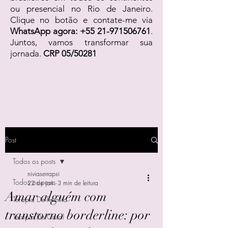
ou presencial no Rio de Janeiro.
Clique no botão e contate-me via
WhatsApp agora:
+55 21-971506761
.
Juntos, vamos transformar sua
jornada.
CRP 05/50281
Post
Todos os posts
niviaserrapsi
Todos os posts
22 de jan.
3 min de leitura
Amar alguém com
Terapia De Família
transtorno borderline: por
Terapia De Casal