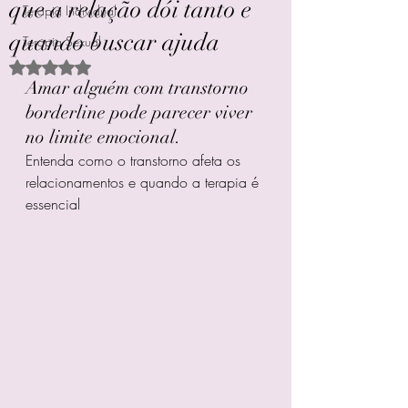
que a relação dói tanto e
Terapia Individual
quando buscar ajuda
Terapia Sexual
Avaliado com NaN de 5 estrelas.
Amar alguém com transtorno 
borderline pode parecer viver 
no limite emocional.
Entenda como o transtorno afeta os 
relacionamentos e quando a terapia é 
essencial