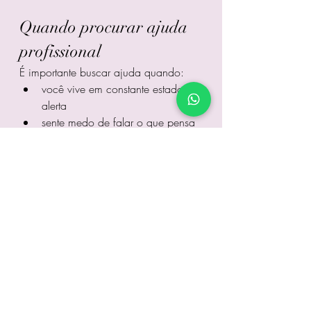
Quando procurar ajuda 
profissional
É importante buscar ajuda quando:
você vive em constante estado de 
alerta
sente medo de falar o que pensa
percebe que está se anulando
os conflitos se repetem sem 
solução
o sofrimento emocional se tornou 
constante
Esperar demais costuma aprofundar o 
desgaste.
Amar alguém com 
transtorno borderline 