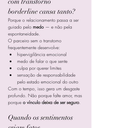
com transtorno 
borderline cansa tanto?
Porque o relacionamento passa a ser 
guiado pelo 
medo
 — e não pela 
espontaneidade.
O parceiro sem o transtorno 
frequentemente desenvolve:
hipervigilância emocional
medo de falar o que sente
culpa por querer limites
sensação de responsabilidade 
pelo estado emocional do outro
Com o tempo, isso gera um desgaste 
profundo. Não porque falte amor, mas 
porque 
o vínculo deixa de ser seguro
.
Quando os sentimentos 
criam fatos