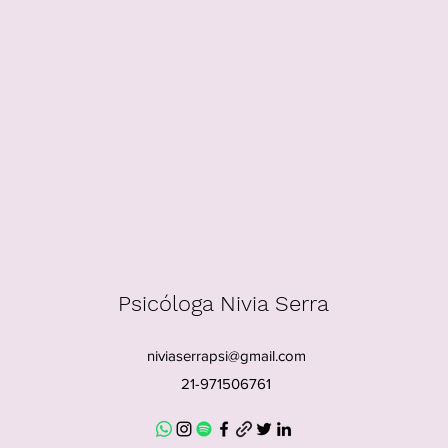
Psicóloga Nivia Serra
niviaserrapsi@gmail.com
21-971506761