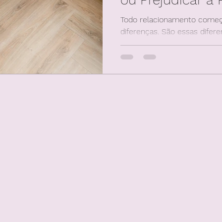
Todo relacionamento come
diferenças. São essas difer
único, trazendo novos olhar