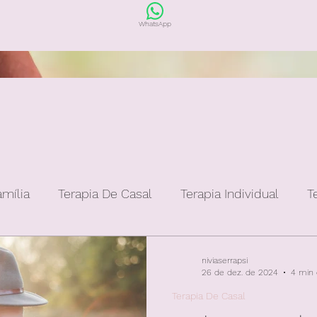
WhatsApp
amília
Terapia De Casal
Terapia Individual
T
niviaserrapsi
26 de dez. de 2024
4 min 
Terapia De Casal