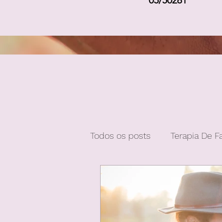
05/50281
Todos os posts
Terapia De F