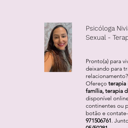
Psicóloga Nivi
Sexual - Terap
Pronto(a) para vi
deixando para tr
relacionamento? 
Ofereço
terapia 
família, terapia
disponível onlin
continentes ou p
botão e contate
971506761
. Junt