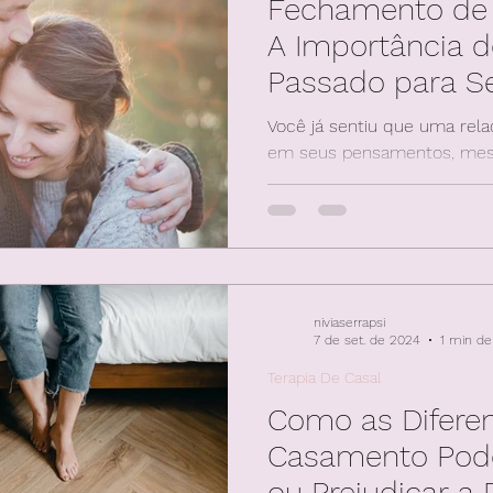
Fechamento de 
A Importância d
Passado para Se
Você já sentiu que uma rela
em seus pensamentos, mes
nós já vivemos histórias de
niviaserrapsi
7 de set. de 2024
1 min de 
Terapia De Casal
Como as Difere
Casamento Pod
ou Prejudicar a