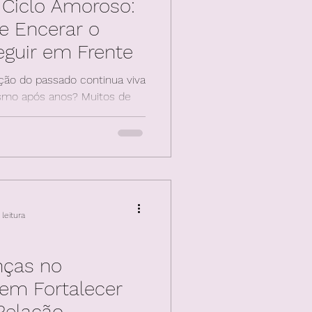
Ciclo Amoroso:
e Encerar o
guir em Frente
ção do passado continua viva
mo após anos? Muitos de
 amor
leitura
nças no
em Fortalecer
 Relação