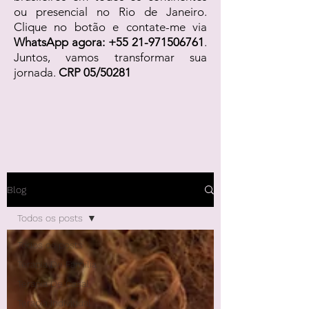
ou presencial no Rio de Janeiro.
Clique no botão e contate-me via
WhatsApp agora:
+55 21-971506761
.
Juntos, vamos transformar sua
jornada.
CRP 05/50281
Blog
Todos os posts
Todos os posts
Terapia De Família
Terapia De Casal
Terapia Individual