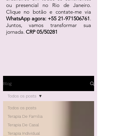
ou presencial no Rio de Janeiro.
Clique no botão e contate-me via
WhatsApp agora:
+55 21-971506761
.
Juntos, vamos transformar sua
jornada.
CRP 05/50281
Blog
Todos os posts
Todos os posts
Terapia De Família
Terapia De Casal
Terapia Individual